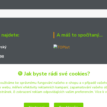
 najdete:
A máš to spočítaný...
vský
98
161
🍪 Jak byste rádi své cookies?
01
používáme ke správnému fungování našeho e-shopu a v případě vašeho
k o webu, měření efektivity reklamních kampaní, zapamatování vašeho o
 stránek, či zobrazení reklam odpovídajících vašim preferencím.
Více k v