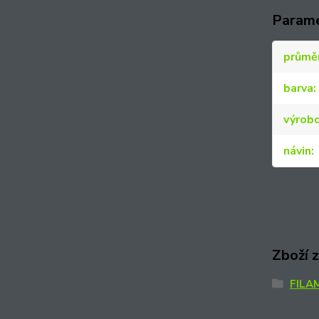
Param
průmě
barva
výrob
návin
Zboží 
FILA