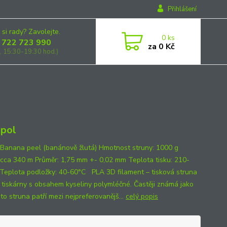
Přihlášení
 si rady? Zavolejte.
0
ks
 722 723 990
za
0 Kč
, 15:30-19:30 hod.)
pol
 Banana peel (banánově žlutá) Hmotnost struny: 1000 g
 cca 340 m Průměr: 1,75 mm +- 0,02 mm Teplota tisku: 210-
Teplota podložky: 40-60°C PLA 3D filament – tisková struna
 tiskárny s obsahem kyseliny polymléčné. Častěji známá jako
to struna patří mezi nejpreferovanějš...
celý popis