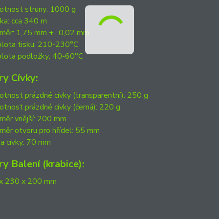
tnost struny: 1000 g
ka: cca 340 m
měr: 1,75 mm +- 0,02 mm
lota tisku: 210-230°C
lota podložky: 40-60°C
y Cívky:
tnost prázdné cívky (transparentní): 250 g
tnost prázdné cívky (černá): 220 g
měr vnější: 200 mm
měr otvoru pro hřídel: 55 mm
ka cívky: 70 mm
y Balení (krabice):
x 230 x 200 mm