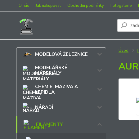
O nás
Jak nakupovat
Obchodní podmínky
Fotogalerie
Úvod
MODELOVÁ ŽELEZNICE
AUR
MODELÁŘSKÉ
MATERIÁLY
CHEMIE, MAZIVA A
LEPIDLA
NÁŘADÍ
FILAMENTY