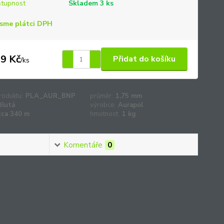
tupnost
Skladem 3 ks
sme plátci DPH
9 Kč
Přidat do košíku
/
ks
roduktu:
PLA_AUR_BNP
průměr:
1,75 mm
žlutá
výrobce:
Aurapol
cca 340 m
hmotnost:
1 kg
Komentáře
0