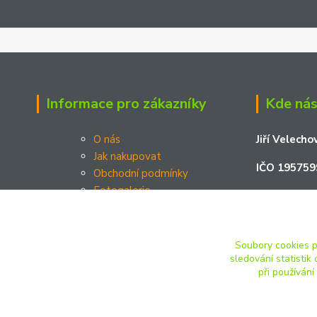
Informace pro zákazníky
Kde nás
O nás
Jiří Velecho
Jak nakupovat
IČO 195759
Obchodní podmínky
Fotogalerie
Podměstí 2
Kontakty
Platební brána Comgate a.s.
Žatec 438 
Soubory cookies 
sledování statisti
při používání