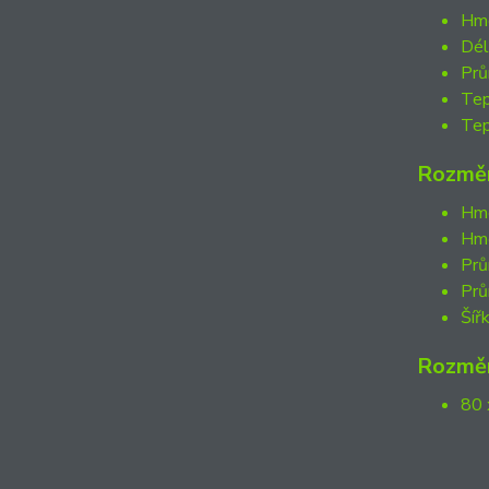
Hmo
Dél
Prů
Tep
Tep
Rozměr
Hmo
Hmo
Prů
Prů
Šíř
Rozměr
80 