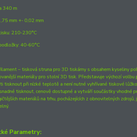
ca 340 m
1,75 mm +- 0,02 mm
tisku: 210-230°C
podložky: 40-60°C
lament – tisková struna pro 3D tiskárny s obsahem kyseliny pol
ovanější materiály pro stolní 3D tisk. Představuje výchozí volbu 
i tisknout při nízké teplotě a není nutné vyhřívané tiskové lůžko.
e snadné tisknout, cenově dostupné a vytváří součástky vhodné pr
ičtějších materiálů na trhu, pocházejících z obnovitelných zdrojů, j
elný.
cké Parametry: