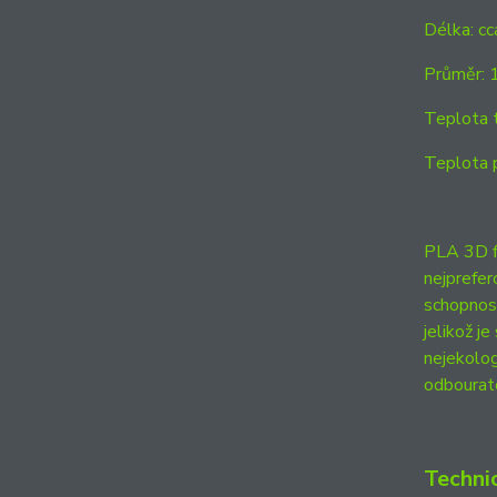
Délka: c
Průměr: 
Teplota 
Teplota 
PLA 3D fi
nejprefer
schopnost
jelikož j
nejekolog
odbourat
Techni