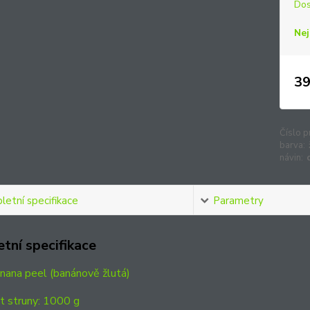
Dos
Nej
39
Číslo p
barva:
návin:
etní specifikace
Parametry
tní specifikace
nana peel (banánově žlutá)
 struny: 1000 g