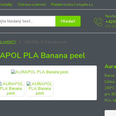
Kontakty
Ochrana soukromí
Platební brána Comgate a.s.
Nevíte
Hledat
+420
(Po-Pá
FILAMENTY
AURAPOL PLA Banana peel
APOL PLA Banana peel
Aura
Barva:
Délka:
230°C 
pro 3D
PLA, ta