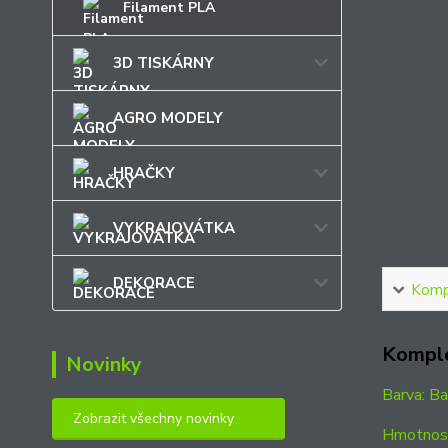
Filament PLA
3D TISKÁRNY
AGRO MODELY
HRAČKY
VYKRAJOVÁTKA
DEKORACE
Kompl
Komple
Novinky
Barva: Ba
Zobrazit všechny novinky
Hmotnost