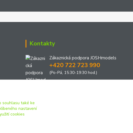
Kontakty
Zákaznická podpora JOSHmodels
+420 722 723 990
(Po-Pá, 15:30-19:30 hod.)
joshmodels@email.cz
 souhlasu také ke
blíbeného nastavení
yužití cookies