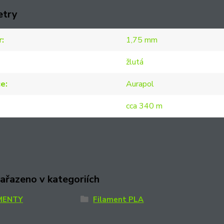
etry
r
1,75 mm
žlutá
ce
Aurapol
cca 340 m
zařazeno v kategoriích
MENTY
Filament PLA