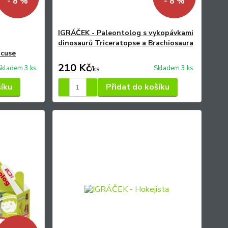
- 8 %
- 8 %
IGRÁČEK - Paleontolog s vykopávkami
dinosaurů Triceratopse a Brachiosaura
ocuse
210 Kč
Skladem 3 ks
Skladem 3 ks
/
ks
šíku
Přidat do košíku