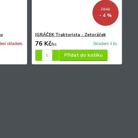
79 Kč
- 4 %
au
IGRÁČEK Traktorista - Zetoráček
76 Kč
ení skladem
Skladem 4 ks
/
ks
Přidat do košíku