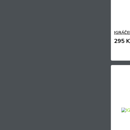
IGRÁČEK
295 K