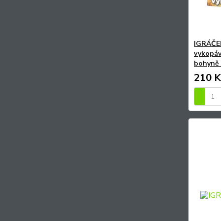
IGRÁČEK
vykopáv
bohyně 
210 K