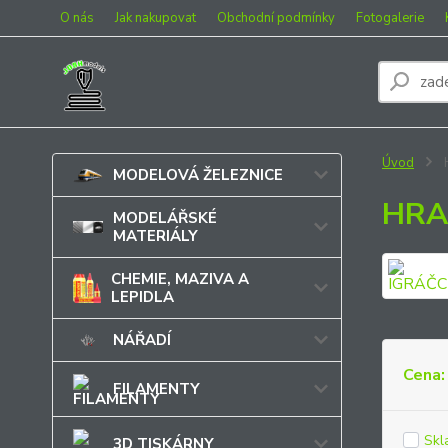
O nás
Jak nakupovat
Obchodní podmínky
Fotogalerie
Úvod
MODELOVÁ ŽELEZNICE
HRA
MODELÁŘSKÉ
MATERIÁLY
CHEMIE, MAZIVA A
LEPIDLA
NÁŘADÍ
Cena:
FILAMENTY
Skl
3D TISKÁRNY