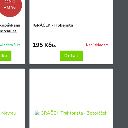
229 Kč
- 8 %
ykopávkami
IGRÁČEK - Hokejista
egosaura
195 Kč
Skladem 3 ks
Není skladem
/
ks
šíku
Detail