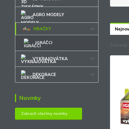
AGRO MODELY
HRAČKY
Nejnov
IGRÁČCI
Zobrazuji 
VYKRAJOVÁTKA
DEKORACE
Novinky
Zobrazit všechny novinky