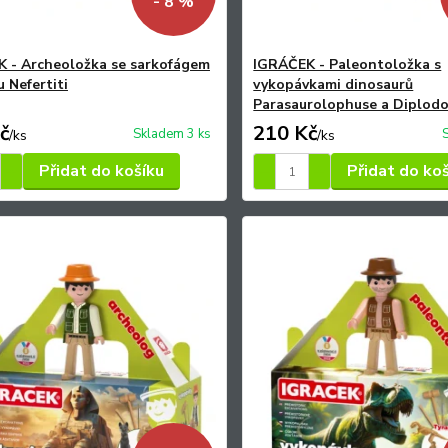
- 8 %
 - Archeoložka se sarkofágem
IGRÁČEK - Paleontoložka s
 Nefertiti
vykopávkami dinosaurů
Parasaurolophuse a Diplod
č
210 Kč
Skladem 3 ks
/
ks
/
ks
Přidat do košíku
Přidat do ko