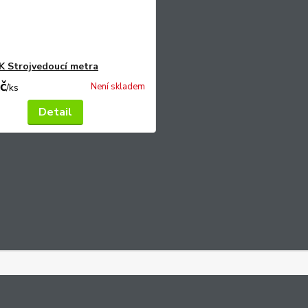
 Strojvedoucí metra
č
Není skladem
/
ks
Detail