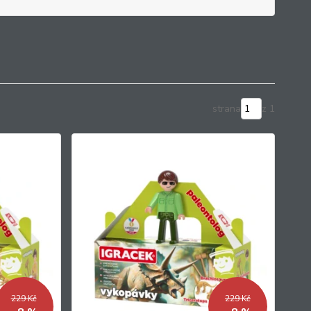
strana
z 1
229 Kč
229 Kč