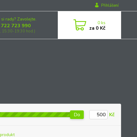
Přihlášení
 si rady? Zavolejte.
0
ks
 722 723 990
za
0 Kč
, 15:30-19:30 hod.)
Do
Kč
produkt