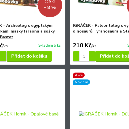
229 Kč
- 8 %
 - Archeolog s egyptskými
IGRÁČEK - Paleontolog s v
kami masky faraona a sošky
dinosaurů Tyranosaura a St
Bastet
č
210 Kč
Skladem 5 ks
/
ks
/
ks
Přidat do košíku
Přidat do ko
Akce
Novinka