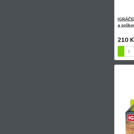
IGRÁČEK
a soškou
210 K