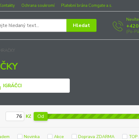
Kontakty
Ochrana soukromí
Platební brána Comgate a.s.
Nevíte
Hledat
+420
(Po-Pá
HRAČKY
ČKY
IGRÁČCI
Kč
Od
adem
Novinka
Akce
Doprava ZDARMA
TOP 