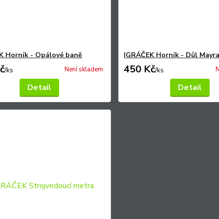
 Horník - Opálové baně
IGRÁČEK Horník - Důl Mayr
č
450 Kč
Není skladem
N
/
ks
/
ks
Detail
Detail