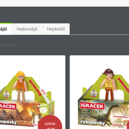
ější
Nejlevnější
Nejdražší
1-10 z 10
229 Kč