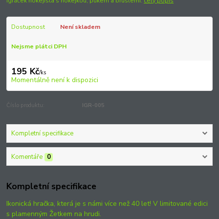
Igráček hokejista s hokejkou, pukem a bruslemi.
celý popis
Dostupnost
Není skladem
Nejsme plátci DPH
195 Kč
/
ks
Momentálně není k dispozici
Číslo produktu:
IGR-005
Kompletní specifikace
Komentáře
0
Kompletní specifikace
Ikonická hračka, která je s námi více než 40 let! V limitované edici
s plamenným Žetkem na hrudi.