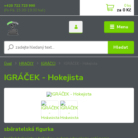
0
ks
+420 722 723 990
za
0 Kč
(Po-Pá, 15:30-19:30 hod.)
Menu
Hledat
Úvod
HRAČKY
IGRÁČCI
IGRÁČEK - Hokejista
IGRÁČEK - Hokejista
sběratelská figurka