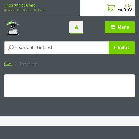
0
ks
+420 722 723 990
za
0 Kč
(Po-Pá, 15:30-19:30 hod.)
Menu
Hledat
Úvod
Fotogalerie