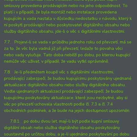
smlouvy provedena prodávajícím nebo na jeho odpovědnost. To
platí i v případě, že byla montáž nebo instalace provedena
kupujícím a vada nastala v důsledku nedostatku v návodu, který k
ní poskytl prodávající nebo poskytovatel digitálního obsahu nebo
služby digitálního obsahu, jde-li o věc s digitálními vlastnostmi.
7.7. Projeví-li se vada v průběhu jednoho roku od převzetí, má se
za to, že věc byla vadná již při převzetí, ledaže to povaha věci
nebo vady vylučuje. Tato doba neběží po dobu, po kterou kupující
nemůže věc užívat, v případě, že vadu vytkl oprávněně.
7.8. Je-li předmětem koupě věc s digitálními vlastnostmi,
prodávající zabezpečí, že budou kupujícímu poskytovány ujednané
aktualizace digitálního obsahu nebo služby digitálního obsahu.
Vedle ujednaných aktualizací prodávající zabezpečí, že budou
kupujícímu poskytovány aktualizace, které jsou nezbytné, aby si
věc po převzetí uchovala vlastnosti podle čl. 7.3 a čl. 7.4
obchodních podmínek, a že bude na jejich dostupnost upozorněn
7.8.1. po dobu dvou let, mají-li být podle kupní smlouvy
digitální obsah nebo služba digitálního obsahu poskytovány
soustavně po určitou dobu, a je-li ujednáno poskytování po dobu