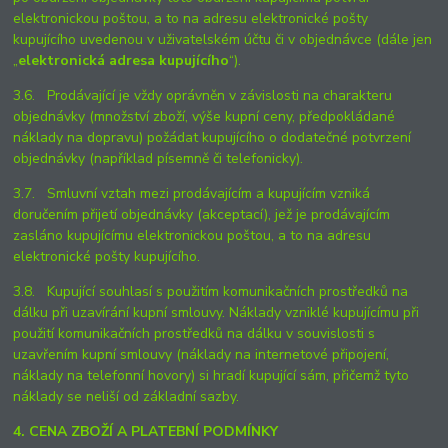
elektronickou poštou, a to na adresu elektronické pošty
kupujícího uvedenou v uživatelském účtu či v objednávce (dále jen
„
elektronická adresa kupujícího
“).
3.6. Prodávající je vždy oprávněn v závislosti na charakteru
objednávky (množství zboží, výše kupní ceny, předpokládané
náklady na dopravu) požádat kupujícího o dodatečné potvrzení
objednávky (například písemně či telefonicky).
3.7. Smluvní vztah mezi prodávajícím a kupujícím vzniká
doručením přijetí objednávky (akceptací), jež je prodávajícím
zasláno kupujícímu elektronickou poštou, a to na adresu
elektronické pošty kupujícího.
3.8. Kupující souhlasí s použitím komunikačních prostředků na
dálku při uzavírání kupní smlouvy. Náklady vzniklé kupujícímu při
použití komunikačních prostředků na dálku v souvislosti s
uzavřením kupní smlouvy (náklady na internetové připojení,
náklady na telefonní hovory) si hradí kupující sám, přičemž tyto
náklady se neliší od základní sazby.
4. CENA ZBOŽÍ A PLATEBNÍ PODMÍNKY