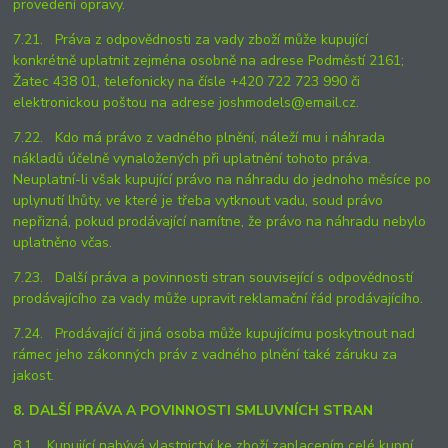
provedení opravy.
7.21. Práva z odpovědnosti za vady zboží může kupující
konkrétně uplatnit zejména osobně na adrese Podměstí 2161;
Žatec 438 01, telefonicky na čísle +420 722 723 990 či
elektronickou poštou na adrese joshmodels@email.cz.
7.22. Kdo má právo z vadného plnění, náleží mu i náhrada
nákladů účelně vynaložených při uplatnění tohoto práva.
Neuplatní-li však kupující právo na náhradu do jednoho měsíce po
uplynutí lhůty, ve které je třeba vytknout vadu, soud právo
nepřizná, pokud prodávající namítne, že právo na náhradu nebylo
uplatněno včas.
7.23. Další práva a povinnosti stran související s odpovědností
prodávajícího za vady může upravit reklamační řád prodávajícího.
7.24. Prodávající či jiná osoba může kupujícímu poskytnout nad
rámec jeho zákonných práv z vadného plnění také záruku za
jakost.
8. DALŠÍ PRÁVA A POVINNOSTI SMLUVNÍCH STRAN
8.1. Kupující nabývá vlastnictví ke zboží zaplacením celé kupní