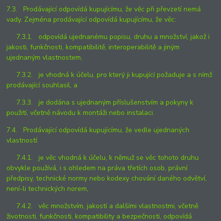
7.3. Prodávající odpovídá kupujícímu, že věc při převzetí nemá
vady. Zejména prodávající odpovídá kupujícímu, že věc:
7.3.1. odpovídá ujednanému popisu, druhu a množství, jakož i
jakosti, funkčnosti, kompatibilitě, interoperabilitě a jiným
ujednaným vlastnostem,
7.3.2. je vhodná k účelu, pro který ji kupující požaduje a s nímž
prodávající souhlasil, a
7.3.3. je dodána s ujednaným příslušenstvím a pokyny k
použití, včetně návodu k montáži nebo instalaci.
7.4. Prodávající odpovídá kupujícímu, že vedle ujednaných
vlastností:
7.4.1. je věc vhodná k účelu, k němuž se věc tohoto druhu
obvykle používá, i s ohledem na práva třetích osob, právní
předpisy, technické normy nebo kodexy chování daného odvětví,
není-li technických norem,
7.4.2. věc množstvím, jakostí a dalšími vlastnostmi, včetně
životnosti, funkčnosti, kompatibility a bezpečnosti, odpovídá