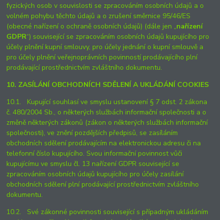
fyzických osob v souvislosti se zpracováním osobních údajů a o
volném pohybu těchto údajů a o zrušení směrnice 95/46/ES
(obecné nařízení o ochraně osobních údajů) (dále jen „
nařízení
GDPR
“) související se zpracováním osobních údajů kupujícího pro
účely plnění kupní smlouvy, pro účely jednání o kupní smlouvě a
pro účely plnění veřejnoprávních povinností prodávajícího plní
prodávající prostřednictvím zvláštního dokumentu.
10. ZASÍLÁNÍ OBCHODNÍCH SDĚLENÍ A UKLÁDÁNÍ COOKIES
10.1. Kupující souhlasí ve smyslu ustanovení § 7 odst. 2 zákona
č. 480/2004 Sb., o některých službách informační společnosti a o
změně některých zákonů (zákon o některých službách informační
společnosti), ve znění pozdějších předpisů, se zasíláním
obchodních sdělení prodávajícím na elektronickou adresu či na
telefonní číslo kupujícího. Svou informační povinnost vůči
kupujícímu ve smyslu čl. 13 nařízení GDPR související se
zpracováním osobních údajů kupujícího pro účely zasílání
obchodních sdělení plní prodávající prostřednictvím zvláštního
dokumentu.
10.2. Své zákonné povinnosti související s případným ukládáním