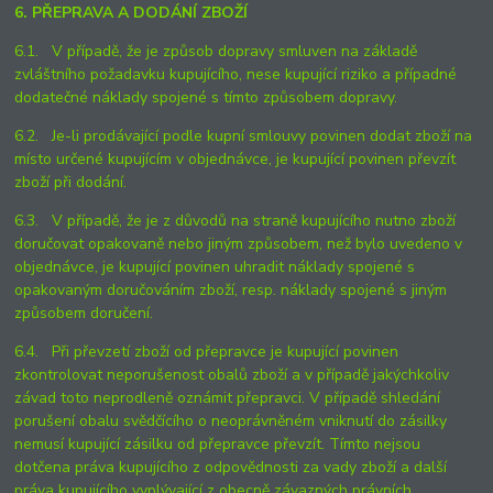
6. PŘEPRAVA A DODÁNÍ ZBOŽÍ
6.1. V případě, že je způsob dopravy smluven na základě
zvláštního požadavku kupujícího, nese kupující riziko a případné
dodatečné náklady spojené s tímto způsobem dopravy.
6.2. Je-li prodávající podle kupní smlouvy povinen dodat zboží na
místo určené kupujícím v objednávce, je kupující povinen převzít
zboží při dodání.
6.3. V případě, že je z důvodů na straně kupujícího nutno zboží
doručovat opakovaně nebo jiným způsobem, než bylo uvedeno v
objednávce, je kupující povinen uhradit náklady spojené s
opakovaným doručováním zboží, resp. náklady spojené s jiným
způsobem doručení.
6.4. Při převzetí zboží od přepravce je kupující povinen
zkontrolovat neporušenost obalů zboží a v případě jakýchkoliv
závad toto neprodleně oznámit přepravci. V případě shledání
porušení obalu svědčícího o neoprávněném vniknutí do zásilky
nemusí kupující zásilku od přepravce převzít. Tímto nejsou
dotčena práva kupujícího z odpovědnosti za vady zboží a další
práva kupujícího vyplývající z obecně závazných právních