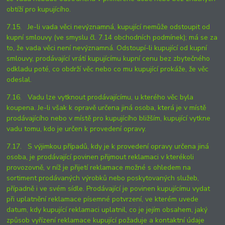
obtíží pro kupujícího.
7.15. Je-li vada věci nevýznamná, kupující nemůže odstoupit od
kupní smlouvy (ve smyslu čl. 7.14 obchodních podmínek); má se za
to, že vada věci není nevýznamná. Odstoupí-li kupující od kupní
smlouvy, prodávající vrátí kupujícímu kupní cenu bez zbytečného
odkladu poté, co obdrží věc nebo co mu kupující prokáže, že věc
odeslal.
7.16. Vadu lze vytknout prodávajícímu, u kterého věc byla
koupena. Je-li však k opravě určena jiná osoba, která je v místě
prodávajícího nebo v místě pro kupujícího bližším, kupující vytkne
vadu tomu, kdo je určen k provedení opravy.
7.17. S výjimkou případů, kdy je k provedení opravy určena jiná
osoba, je prodávající povinen přijmout reklamaci v kterékoli
provozovně, v níž je přijetí reklamace možné s ohledem na
sortiment prodávaných výrobků nebo poskytovaných služeb,
případně i ve svém sídle. Prodávající je povinen kupujícímu vydat
při uplatnění reklamace písemné potvrzení, ve kterém uvede
datum, kdy kupující reklamaci uplatnil, co je jejím obsahem, jaký
způsob vyřízení reklamace kupující požaduje a kontaktní údaje