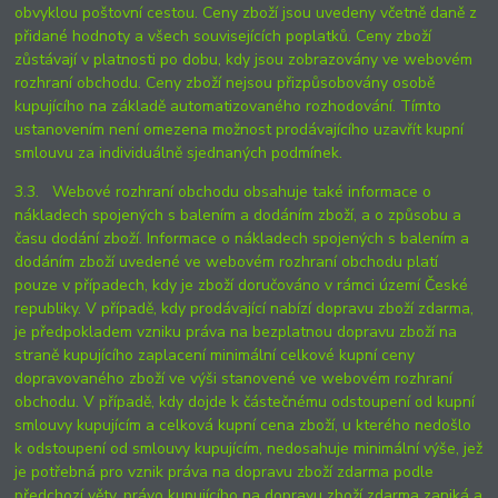
obvyklou poštovní cestou. Ceny zboží jsou uvedeny včetně daně z
přidané hodnoty a všech souvisejících poplatků. Ceny zboží
zůstávají v platnosti po dobu, kdy jsou zobrazovány ve webovém
rozhraní obchodu. Ceny zboží nejsou přizpůsobovány osobě
kupujícího na základě automatizovaného rozhodování. Tímto
ustanovením není omezena možnost prodávajícího uzavřít kupní
smlouvu za individuálně sjednaných podmínek.
3.3. Webové rozhraní obchodu obsahuje také informace o
nákladech spojených s balením a dodáním zboží, a o způsobu a
času dodání zboží. Informace o nákladech spojených s balením a
dodáním zboží uvedené ve webovém rozhraní obchodu platí
pouze v případech, kdy je zboží doručováno v rámci území České
republiky. V případě, kdy prodávající nabízí dopravu zboží zdarma,
je předpokladem vzniku práva na bezplatnou dopravu zboží na
straně kupujícího zaplacení minimální celkové kupní ceny
dopravovaného zboží ve výši stanovené ve webovém rozhraní
obchodu. V případě, kdy dojde k částečnému odstoupení od kupní
smlouvy kupujícím a celková kupní cena zboží, u kterého nedošlo
k odstoupení od smlouvy kupujícím, nedosahuje minimální výše, jež
je potřebná pro vznik práva na dopravu zboží zdarma podle
předchozí věty, právo kupujícího na dopravu zboží zdarma zaniká a