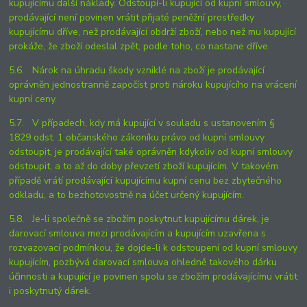
kupujícímu další náklady. Odstoupí-li kupující od kupní smlouvy,
prodávající není povinen vrátit přijaté peněžní prostředky
kupujícímu dříve, než prodávající obdrží zboží, nebo než mu kupující
prokáže, že zboží odeslal zpět, podle toho, co nastane dříve.
5.6. Nárok na úhradu škody vzniklé na zboží je prodávající
oprávněn jednostranně započíst proti nároku kupujícího na vrácení
kupní ceny.
5.7. V případech, kdy má kupující v souladu s ustanovením §
1829 odst. 1 občanského zákoníku právo od kupní smlouvy
odstoupit, je prodávající také oprávněn kdykoliv od kupní smlouvy
odstoupit, a to až do doby převzetí zboží kupujícím. V takovém
případě vrátí prodávající kupujícímu kupní cenu bez zbytečného
odkladu, a to bezhotovostně na účet určený kupujícím.
5.8. Je-li společně se zbožím poskytnut kupujícímu dárek, je
darovací smlouva mezi prodávajícím a kupujícím uzavřena s
rozvazovací podmínkou, že dojde-li k odstoupení od kupní smlouvy
kupujícím, pozbývá darovací smlouva ohledně takového dárku
účinnosti a kupující je povinen spolu se zbožím prodávajícímu vrátit
i poskytnutý dárek.