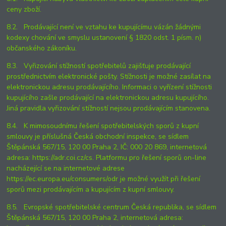
ceny zboží.
8.2. Prodávající není ve vztahu ke kupujícímu vázán žádnými
kodexy chování ve smyslu ustanovení § 1820 odst. 1 písm. n)
občanského zákoníku.
8.3. Vyřizování stížností spotřebitelů zajišťuje prodávající
prostřednictvím elektronické pošty. Stížnosti je možné zasílat na
elektronickou adresu prodávajícího. Informaci o vyřízení stížnosti
kupujícího zašle prodávající na elektronickou adresu kupujícího.
Jiná pravidla vyřizování stížností nejsou prodávajícím stanovena.
8.4. K mimosoudnímu řešení spotřebitelských sporů z kupní
smlouvy je příslušná Česká obchodní inspekce, se sídlem
Štěpánská 567/15, 120 00 Praha 2, IČ: 000 20 869, internetová
adresa: https://adr.coi.cz/cs. Platformu pro řešení sporů on-line
nacházející se na internetové adrese
https://ec.europa.eu/consumers/odr je možné využít při řešení
sporů mezi prodávajícím a kupujícím z kupní smlouvy.
8.5. Evropské spotřebitelské centrum Česká republika, se sídlem
Štěpánská 567/15, 120 00 Praha 2, internetová adresa: