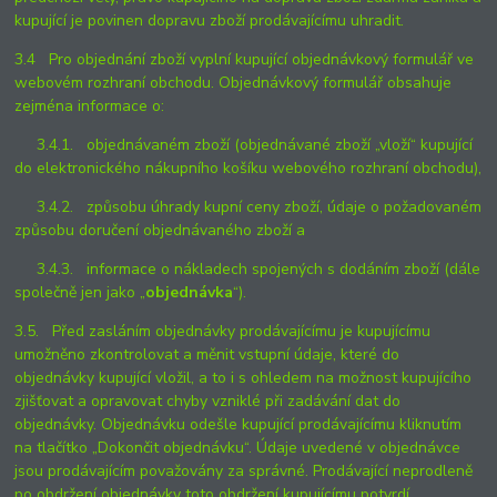
kupující je povinen dopravu zboží prodávajícímu uhradit.
3.4 Pro objednání zboží vyplní kupující objednávkový formulář ve
webovém rozhraní obchodu. Objednávkový formulář obsahuje
zejména informace o:
3.4.1. objednávaném zboží (objednávané zboží „vloží“ kupující
do elektronického nákupního košíku webového rozhraní obchodu),
3.4.2. způsobu úhrady kupní ceny zboží, údaje o požadovaném
způsobu doručení objednávaného zboží a
3.4.3. informace o nákladech spojených s dodáním zboží (dále
společně jen jako „
objednávka
“).
3.5. Před zasláním objednávky prodávajícímu je kupujícímu
umožněno zkontrolovat a měnit vstupní údaje, které do
objednávky kupující vložil, a to i s ohledem na možnost kupujícího
zjišťovat a opravovat chyby vzniklé při zadávání dat do
objednávky. Objednávku odešle kupující prodávajícímu kliknutím
na tlačítko „Dokončit objednávku“. Údaje uvedené v objednávce
jsou prodávajícím považovány za správné. Prodávající neprodleně
po obdržení objednávky toto obdržení kupujícímu potvrdí