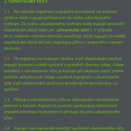
2. UŽIVATELSKÝ ÚČET
2.1. Na základě registrace kupujícího provedené na webové
stránce může kupující přistupovat do svého uživatelského
rozhraní. Ze svého uživatelského rozhraní může kupující provádět
objednávání zboží (dále jen „
uživatelský účet
“). V případě,
že to webové rozhraní obchodu umožňuje, může kupující provádět
objednávání zboží též bez registrace přímo z webového rozhraní
obchodu.
2.2. Při registraci na webové stránce a při objednávání zboží je
kupující povinen uvádět správně a pravdivě všechny údaje. Údaje
uvedené v uživatelském účtu je kupující při jakékoliv jejich změně
povinen aktualizovat. Údaje uvedené kupujícím v uživatelském
účtu a při objednávání zboží jsou prodávajícím považovány za
správné.
2.3. Přístup k uživatelskému účtu je zabezpečen uživatelským
jménem a heslem. Kupující je povinen zachovávat mlčenlivost
ohledně informací nezbytných k přístupu do jeho uživatelského
účtu.
2.4. Kupující není oprávněn umožnit využívání uživatelského účtu