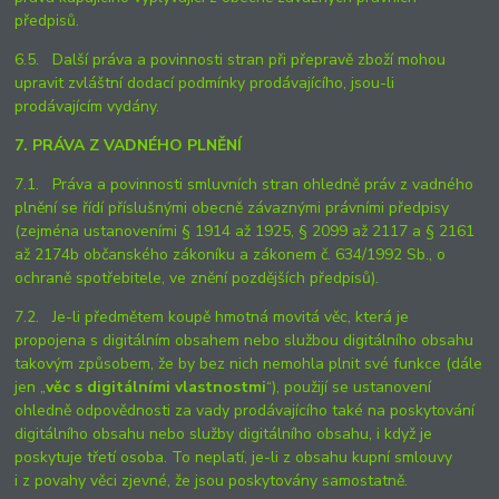
předpisů.
6.5. Další práva a povinnosti stran při přepravě zboží mohou
upravit zvláštní dodací podmínky prodávajícího, jsou-li
prodávajícím vydány.
7. PRÁVA Z VADNÉHO PLNĚNÍ
7.1. Práva a povinnosti smluvních stran ohledně práv z vadného
plnění se řídí příslušnými obecně závaznými právními předpisy
(zejména ustanoveními § 1914 až 1925, § 2099 až 2117 a § 2161
až 2174b občanského zákoníku a zákonem č. 634/1992 Sb., o
ochraně spotřebitele, ve znění pozdějších předpisů).
7.2. Je-li předmětem koupě hmotná movitá věc, která je
propojena s digitálním obsahem nebo službou digitálního obsahu
takovým způsobem, že by bez nich nemohla plnit své funkce (dále
jen „
věc s digitálními vlastnostmi
“), použijí se ustanovení
ohledně odpovědnosti za vady prodávajícího také na poskytování
digitálního obsahu nebo služby digitálního obsahu, i když je
poskytuje třetí osoba. To neplatí, je-li z obsahu kupní smlouvy
i z povahy věci zjevné, že jsou poskytovány samostatně.