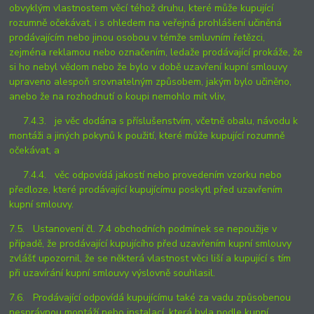
obvyklým vlastnostem věcí téhož druhu, které může kupující
rozumně očekávat, i s ohledem na veřejná prohlášení učiněná
prodávajícím nebo jinou osobou v témže smluvním řetězci,
zejména reklamou nebo označením, ledaže prodávající prokáže, že
si ho nebyl vědom nebo že bylo v době uzavření kupní smlouvy
upraveno alespoň srovnatelným způsobem, jakým bylo učiněno,
anebo že na rozhodnutí o koupi nemohlo mít vliv,
7.4.3. je věc dodána s příslušenstvím, včetně obalu, návodu k
montáži a jiných pokynů k použití, které může kupující rozumně
očekávat, a
7.4.4. věc odpovídá jakostí nebo provedením vzorku nebo
předloze, které prodávající kupujícímu poskytl před uzavřením
kupní smlouvy.
7.5. Ustanovení čl. 7.4 obchodních podmínek se nepoužije v
případě, že prodávající kupujícího před uzavřením kupní smlouvy
zvlášť upozornil, že se některá vlastnost věci liší a kupující s tím
při uzavírání kupní smlouvy výslovně souhlasil.
7.6. Prodávající odpovídá kupujícímu také za vadu způsobenou
nesprávnou montáží nebo instalací, která byla podle kupní