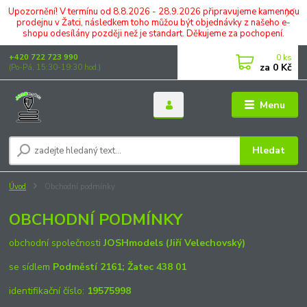
Upozornění! V termínu od 8.8.2026 - 28.9.2026 připravujeme kamennou
prodejnu v Žatci, následkem toho můžou být objednávky z našeho e-
shopu odesílány později než je standart. Děkujeme za pochopení.
0
ks
+420 722 723 990
za
0 Kč
(Po-Pá, 15:30-19:30 hod.)
Menu
Hledat
Úvod
Obchodní podmínky
OBCHODNÍ PODMÍNKY
obchodní společnosti
JOSHmodels (Jiří Velechovský)
se sídlem
Podměstí 2161; Žatec 438 01
identifikační číslo:
19575998