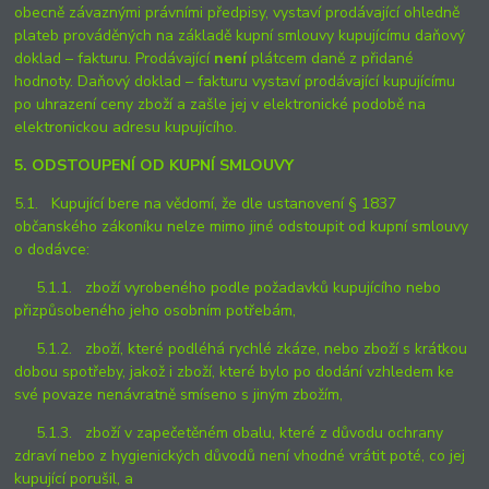
obecně závaznými právními předpisy, vystaví prodávající ohledně
plateb prováděných na základě kupní smlouvy kupujícímu daňový
doklad – fakturu. Prodávající
není
plátcem daně z přidané
hodnoty. Daňový doklad – fakturu vystaví prodávající kupujícímu
po uhrazení ceny zboží a zašle jej v elektronické podobě na
elektronickou adresu kupujícího.
5. ODSTOUPENÍ OD KUPNÍ SMLOUVY
5.1. Kupující bere na vědomí, že dle ustanovení § 1837
občanského zákoníku nelze mimo jiné odstoupit od kupní smlouvy
o dodávce:
5.1.1. zboží vyrobeného podle požadavků kupujícího nebo
přizpůsobeného jeho osobním potřebám,
5.1.2. zboží, které podléhá rychlé zkáze, nebo zboží s krátkou
dobou spotřeby, jakož i zboží, které bylo po dodání vzhledem ke
své povaze nenávratně smíseno s jiným zbožím,
5.1.3. zboží v zapečetěném obalu, které z důvodu ochrany
zdraví nebo z hygienických důvodů není vhodné vrátit poté, co jej
kupující porušil, a