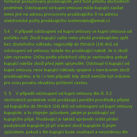
formulář poskytovaný prodávajícím, jenž tvoří přílohu obchodních
podmínek. Odstoupení od kupní smlouvy může kupující zasílat
mimo jiné na adresu provozovny prodávajícího či na adresu
elektronické pošty prodávajícího Joshmodels@email.cz.
5.4. V případě odstoupení od kupní smlouvy se kupní smlouva od
počátku ruší. Zboží kupující zašle nebo předá prodávajícímu zpět
bez zbytečného odkladu, nejpozději do čtrnácti (14) dnů od
odstoupení od smlouvy, ledaže mu prodávající nabídl, že si zboží
sám vyzvedne. Lhůta podle předchozí věty je zachována, pokud
kupující odešle zboží před jejím uplynutím. Odstoupí-li kupující od
kupní smlouvy, nese kupující náklady spojené s navrácením zboží
prodávajícímu, a to i v tom případě, kdy zboží nemůže být vráceno
pro svou povahu obvyklou poštovní cestou.
5. 5. V případě odstoupení od kupní smlouvy dle čl. 5.2
obchodních podmínek vrátí prodávající peněžní prostředky přijaté
od kupujícího do čtrnácti (14) dnů od odstoupení od kupní smlouvy
kupujícím, a to stejným způsobem, jakým je prodávající od
kupujícího přijal. Prodávající je taktéž oprávněn vrátit plnění
poskytnuté kupujícím již při vrácení zboží kupujícím či jiným
způsobem, pokud s tím kupující bude souhlasit a nevzniknou tím