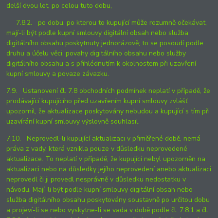
delší dvou let, po celou tuto dobu,
7.8.2. po dobu, po kterou to kupující může rozumně očekávat,
mají-li být podle kupní smlouvy digitální obsah nebo služba
digitálního obsahu poskytnuty jednorázově; to se posoudí podle
druhu a účelu věci, povahy digitálního obsahu nebo služby
digitálního obsahu a s přihlédnutím k okolnostem při uzavření
kupní smlouvy a povaze závazku.
7.9. Ustanovení čl. 7.8 obchodních podmínek neplatí v případě, že
prodávající kupujícího před uzavřením kupní smlouvy zvlášť
upozornil, že aktualizace poskytovány nebudou a kupující s tím při
uzavírání kupní smlouvy výslovně souhlasil.
7.10. Neprovedl-li kupující aktualizaci v přiměřené době, nemá
práva z vady, která vznikla pouze v důsledku neprovedené
aktualizace. To neplatí v případě, že kupující nebyl upozorněn na
aktualizaci nebo na důsledky jejího neprovedení anebo aktualizaci
neprovedl či ji provedl nesprávně v důsledku nedostatku v
návodu. Mají-li být podle kupní smlouvy digitální obsah nebo
služba digitálního obsahu poskytovány soustavně po určitou dobu
a projeví-li se nebo vyskytne-li se vada v době podle čl. 7.8.1 a čl.