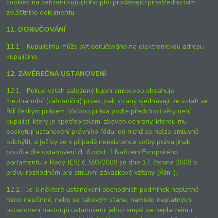
cookies na zařízení kupujícího plní prodávající prostřednictvím
zvláštního dokumentu.
11. DORUČOVÁNÍ
11.1. Kupujícímu může být doručováno na elektronickou adresu
kupujícího.
12. ZÁVĚREČNÁ USTANOVENÍ
12.1. Pokud vztah založený kupní smlouvou obsahuje
mezinárodní (zahraniční) prvek, pak strany sjednávají, že vztah se
řídí českým právem. Volbou práva podle předchozí věty není
kupující, který je spotřebitelem, zbaven ochrany, kterou mu
poskytují ustanovení právního řádu, od nichž se nelze smluvně
odchýlit, a jež by se v případě neexistence volby práva jinak
použila dle ustanovení čl. 6 odst. 1 Nařízení Evropského
parlamentu a Rady (ES) č. 593/2008 ze dne 17. června 2008 o
právu rozhodném pro smluvní závazkové vztahy (Řím I).
12.2. Je-li některé ustanovení obchodních podmínek neplatné
nebo neúčinné, nebo se takovým stane, namísto neplatných
ustanovení nastoupí ustanovení, jehož smysl se neplatnému