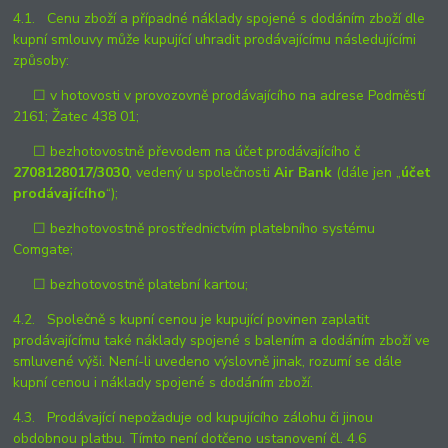
4.1. Cenu zboží a případné náklady spojené s dodáním zboží dle
kupní smlouvy může kupující uhradit prodávajícímu následujícími
způsoby:
☐ v hotovosti v provozovně prodávajícího na adrese Podměstí
2161; Žatec 438 01;
☐ bezhotovostně převodem na účet prodávajícího č
2708128017/3030
, vedený u společnosti
Air Bank
(dále jen „
účet
prodávajícího
“);
☐ bezhotovostně prostřednictvím platebního systému
Comgate;
☐ bezhotovostně platební kartou;
4.2. Společně s kupní cenou je kupující povinen zaplatit
prodávajícímu také náklady spojené s balením a dodáním zboží ve
smluvené výši. Není-li uvedeno výslovně jinak, rozumí se dále
kupní cenou i náklady spojené s dodáním zboží.
4.3. Prodávající nepožaduje od kupujícího zálohu či jinou
obdobnou platbu. Tímto není dotčeno ustanovení čl. 4.6