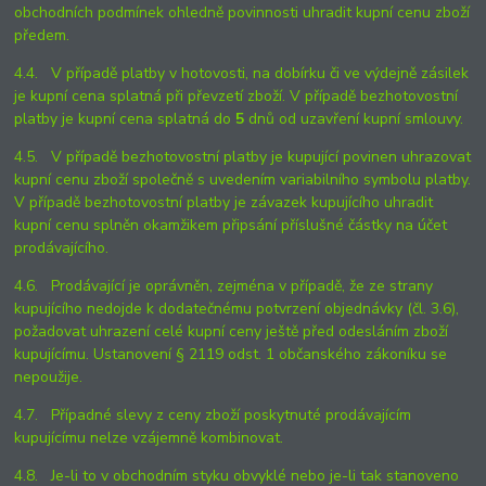
obchodních podmínek ohledně povinnosti uhradit kupní cenu zboží
předem.
4.4. V případě platby v hotovosti, na dobírku či ve výdejně zásilek
je kupní cena splatná při převzetí zboží. V případě bezhotovostní
platby je kupní cena splatná do
5
dnů od uzavření kupní smlouvy.
4.5. V případě bezhotovostní platby je kupující povinen uhrazovat
kupní cenu zboží společně s uvedením variabilního symbolu platby.
V případě bezhotovostní platby je závazek kupujícího uhradit
kupní cenu splněn okamžikem připsání příslušné částky na účet
prodávajícího.
4.6. Prodávající je oprávněn, zejména v případě, že ze strany
kupujícího nedojde k dodatečnému potvrzení objednávky (čl. 3.6),
požadovat uhrazení celé kupní ceny ještě před odesláním zboží
kupujícímu. Ustanovení § 2119 odst. 1 občanského zákoníku se
nepoužije.
4.7. Případné slevy z ceny zboží poskytnuté prodávajícím
kupujícímu nelze vzájemně kombinovat.
4.8. Je-li to v obchodním styku obvyklé nebo je-li tak stanoveno