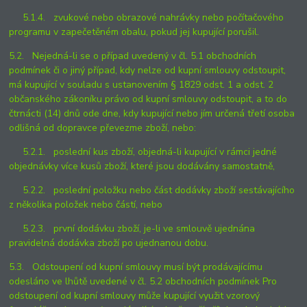
5.1.4. zvukové nebo obrazové nahrávky nebo počítačového
programu v zapečetěném obalu, pokud jej kupující porušil.
5.2. Nejedná-li se o případ uvedený v čl. 5.1 obchodních
podmínek či o jiný případ, kdy nelze od kupní smlouvy odstoupit,
má kupující v souladu s ustanovením § 1829 odst. 1 a odst. 2
občanského zákoníku právo od kupní smlouvy odstoupit, a to do
čtrnácti (14) dnů ode dne, kdy kupující nebo jím určená třetí osoba
odlišná od dopravce převezme zboží, nebo:
5.2.1. poslední kus zboží, objedná-li kupující v rámci jedné
objednávky více kusů zboží, které jsou dodávány samostatně,
5.2.2. poslední položku nebo část dodávky zboží sestávajícího
z několika položek nebo částí, nebo
5.2.3. první dodávku zboží, je-li ve smlouvě ujednána
pravidelná dodávka zboží po ujednanou dobu.
5.3. Odstoupení od kupní smlouvy musí být prodávajícímu
odesláno ve lhůtě uvedené v čl. 5.2 obchodních podmínek Pro
odstoupení od kupní smlouvy může kupující využit vzorový