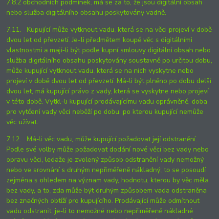
7.8.2 obchodních podmínek, má se za to, že jsou digitální obsah
nebo služba digitálního obsahu poskytovány vadně.
7.11. Kupující může vytknout vadu, která se na věci projeví v době
dvou let od převzetí. Je-li předmětem koupě věc s digitálními
vlastnostmi a mají-li být podle kupní smlouvy digitální obsah nebo
služba digitálního obsahu poskytovány soustavně po určitou dobu,
může kupující vytknout vadu, která se na nich vyskytne nebo
projeví v době dvou let od převzetí. Má-li být plněno po dobu delší
dvou let, má kupující právo z vady, která se vyskytne nebo projeví
v této době. Vytkl-li kupující prodávajícímu vadu oprávněně, doba
pro vytčení vady věci neběží po dobu, po kterou kupující nemůže
věc užívat.
7.12. Má-li věc vadu, může kupující požadovat její odstranění.
Podle své volby může požadovat dodání nové věci bez vady nebo
opravu věci, ledaže je zvolený způsob odstranění vady nemožný
nebo ve srovnání s druhým nepřiměřeně nákladný; to se posoudí
zejména s ohledem na význam vady, hodnotu, kterou by věc měla
bez vady, a to, zda může být druhým způsobem vada odstraněna
bez značných obtíží pro kupujícího. Prodávající může odmítnout
vadu odstranit, je-li to nemožné nebo nepřiměřeně nákladné