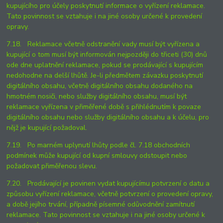
kupujícího pro účely poskytnutí informace o vyřízení reklamace.
Tato povinnost se vztahuje i na jiné osoby určené k provedení
opravy.
7.18. Reklamace včetně odstranění vady musí být vyřízena a
kupující o tom musí být informován nejpozději do třiceti (30) dnů
ode dne uplatnění reklamace, pokud se prodávající s kupujícím
nedohodne na delší lhůtě. Je-li předmětem závazku poskytnutí
digitálního obsahu, včetně digitálního obsahu dodaného na
hmotném nosiči, nebo služby digitálního obsahu, musí být
reklamace vyřízena v přiměřené době s přihlédnutím k povaze
digitálního obsahu nebo služby digitálního obsahu a k účelu, pro
nějž je kupující požadoval.
7.19. Po marném uplynutí lhůty podle čl. 7.18 obchodních
podmínek může kupující od kupní smlouvy odstoupit nebo
požadovat přiměřenou slevu.
7.20. Prodávající je povinen vydat kupujícímu potvrzení o datu a
způsobu vyřízení reklamace, včetně potvrzení o provedení opravy,
a době jejího trvání, případně písemné odůvodnění zamítnutí
reklamace. Tato povinnost se vztahuje i na jiné osoby určené k