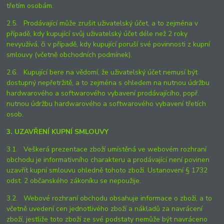
třetím osobám.
2.5. Prodávající může zrušit uživatelský účet, a to zejména v
případě, kdy kupující svůj uživatelský účet déle než 2 roky
nevyužívá, či v případě, kdy kupující poruší své povinnosti z kupní
smlouvy (včetně obchodních podmínek).
2.6. Kupující bere na vědomí, že uživatelský účet nemusí být
dostupný nepřetržitě, a to zejména s ohledem na nutnou údržbu
hardwarového a softwarového vybavení prodávajícího, popř.
nutnou údržbu hardwarového a softwarového vybavení třetích
osob.
3. UZAVŘENÍ KUPNÍ SMLOUVY
3.1. Veškerá prezentace zboží umístěná ve webovém rozhraní
obchodu je informativního charakteru a prodávající není povinen
uzavřít kupní smlouvu ohledně tohoto zboží. Ustanovení § 1732
odst. 2 občanského zákoníku se nepoužije.
3.2. Webové rozhraní obchodu obsahuje informace o zboží, a to
včetně uvedení cen jednotlivého zboží a nákladů za navrácení
zboží, jestliže toto zboží ze své podstaty nemůže být navráceno