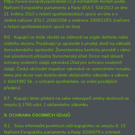
https://www.evropskyspotrebitel.cz je kontaktním místem podle
Nařízení Evropského parlamentu a Rady (EU) č. 524/2013 ze dne
21. května 2013 o řešení spotřebitelských sporů on-line a o
změně nařízení (ES) č. 2006/2004 a směrnice 2009/22/ES (nařízení
o řešení spotřebitelských sporů on-line).
8.6. Kupující se může obrátit se stížností na orgán dohledu nebo
státního dozoru. Prodávající je oprávněn k prodeji zboží na základě
živnostenského oprávnění. Živnostenskou kontrolu provádí v rámci
své působnosti příslušný živnostenský úřad. Dozor nad oblastí
ochrany osobních údajů vykonává Úřad pro ochranu osobních
údajů. Česká obchodní inspekce vykonává ve vymezeném rozsahu
mimo jiné dozor nad dodržováním občanského zákoníku a zákona
č. 634/1992 Sb., o ochraně spotřebitele, ve znění pozdějších
předpisů.
8.7. Kupující tímto přebírá na sebe nebezpečí změny okolností ve
smyslu § 1765 odst. 2 občanského zákoníku.
9. OCHRANA OSOBNÍCH ÚDAJŮ
9.1. Svou informační povinnost vůči kupujícímu ve smyslu čl. 13
Nařízení Evropského parlamentu a Rady 2016/679 o ochraně