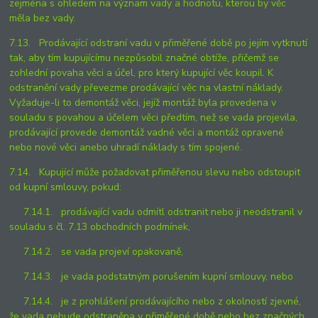
zejména s ohledem na význam vady a hodnotu, kterou by věc
měla bez vady.
7.13. Prodávající odstraní vadu v přiměřené době po jejím vytknutí
tak, aby tím kupujícímu nezpůsobil značné obtíže, přičemž se
zohlední povaha věci a účel, pro který kupující věc koupil. K
odstranění vady převezme prodávající věc na vlastní náklady.
Vyžaduje-li to demontáž věci, jejíž montáž byla provedena v
souladu s povahou a účelem věci předtím, než se vada projevila,
prodávající provede demontáž vadné věci a montáž opravené
nebo nové věci anebo uhradí náklady s tím spojené.
7.14. Kupující může požadovat přiměřenou slevu nebo odstoupit
od kupní smlouvy, pokud:
7.14.1. prodávající vadu odmítl odstranit nebo ji neodstranil v
souladu s čl. 7.13 obchodních podmínek,
7.14.2. se vada projeví opakovaně,
7.14.3. je vada podstatným porušením kupní smlouvy, nebo
7.14.4. je z prohlášení prodávajícího nebo z okolností zjevné,
že vada nebude odstraněna v přiměřené době nebo bez značných