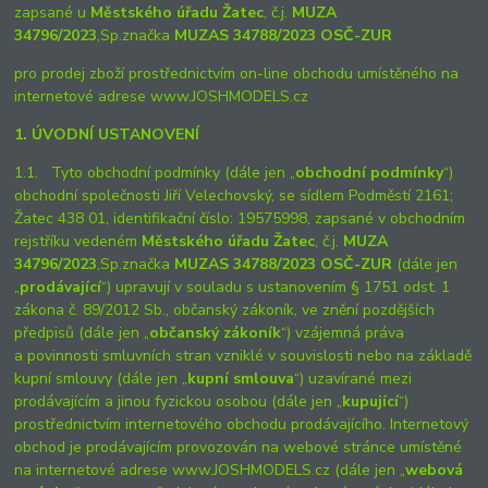
zapsané u
Městského úřadu Žatec
, č.j.
MUZA
34796/2023
,
Sp.značka
MUZAS 34788/2023 OSČ-ZUR
pro prodej zboží prostřednictvím on-line obchodu umístěného na
internetové adrese www.JOSHMODELS.cz
1. ÚVODNÍ USTANOVENÍ
1.1. Tyto obchodní podmínky (dále jen „
obchodní podmínky
“)
obchodní společnosti Jiří Velechovský, se sídlem Podměstí 2161;
Žatec 438 01, identifikační číslo: 19575998, zapsané v obchodním
rejstříku vedeném
Městského úřadu Žatec
, č.j.
MUZA
34796/2023
,
Sp.značka
MUZAS 34788/2023 OSČ-ZUR
(dále jen
„
prodávající
“) upravují v souladu s ustanovením § 1751 odst. 1
zákona č. 89/2012 Sb., občanský zákoník, ve znění pozdějších
předpisů (dále jen „
občanský zákoník
“) vzájemná práva
a povinnosti smluvních stran vzniklé v souvislosti nebo na základě
kupní smlouvy (dále jen „
kupní smlouva
“) uzavírané mezi
prodávajícím a jinou fyzickou osobou (dále jen „
kupující
“)
prostřednictvím internetového obchodu prodávajícího. Internetový
obchod je prodávajícím provozován na webové stránce umístěné
na internetové adrese www.JOSHMODELS.cz (dále jen „
webová