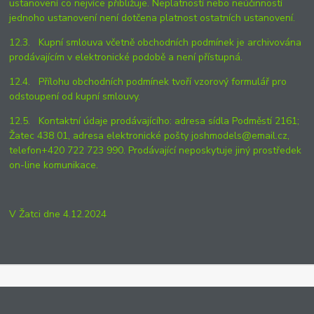
ustanovení co nejvíce přibližuje. Neplatností nebo neúčinností
jednoho ustanovení není dotčena platnost ostatních ustanovení.
12.3. Kupní smlouva včetně obchodních podmínek je archivována
prodávajícím v elektronické podobě a není přístupná.
12.4. Přílohu obchodních podmínek tvoří vzorový formulář pro
odstoupení od kupní smlouvy.
12.5. Kontaktní údaje prodávajícího: adresa sídla Podměstí 2161;
Žatec 438 01, adresa elektronické pošty joshmodels@email.cz,
telefon+420 722 723 990. Prodávající neposkytuje jiný prostředek
on-line komunikace.
V Žatci dne 4.12.2024