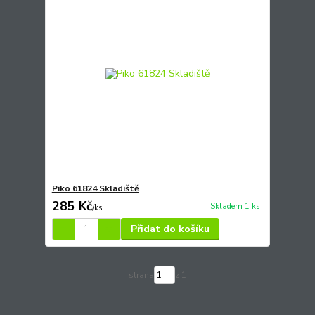
Piko 61824 Skladiště
285 Kč
Skladem 1 ks
/
ks
Přidat do košíku
strana
z 1