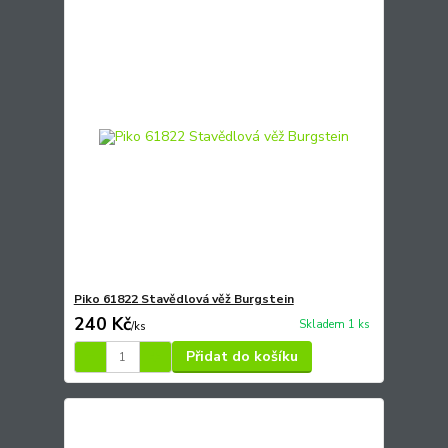
Piko 61822 Stavědlová věž Burgstein
240 Kč
Skladem 1 ks
/
ks
Přidat do košíku