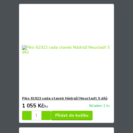
Piko 61923 sada staveb Nádraží Neustadt 5 dílů
1 055 Kč
Skladem 1 ks
/
ks
Přidat do košíku