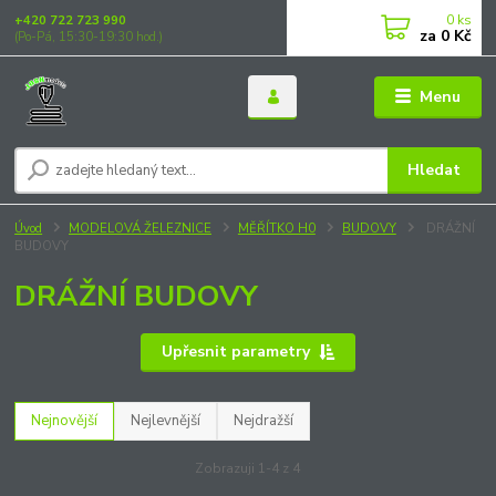
0
ks
+420 722 723 990
za
0 Kč
(Po-Pá, 15:30-19:30 hod.)
Menu
Hledat
Úvod
MODELOVÁ ŽELEZNICE
MĚŘÍTKO H0
BUDOVY
DRÁŽNÍ
BUDOVY
DRÁŽNÍ BUDOVY
Upřesnit parametry
Nejnovější
Nejlevnější
Nejdražší
Zobrazuji 1-4 z 4