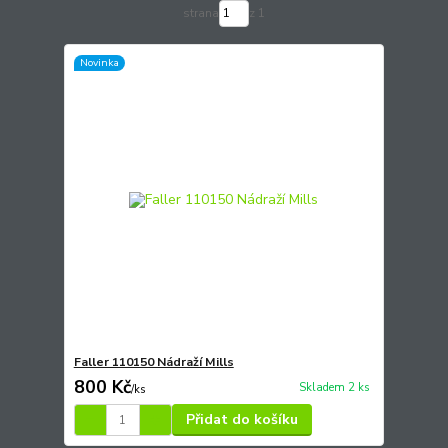
strana
z 1
Novinka
Faller 110150 Nádraží Mills
800 Kč
Skladem 2 ks
/
ks
Přidat do košíku