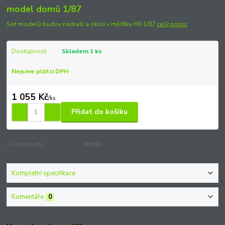
model domů 1/87
Set modelů budov nádraží a okolí v měřítku H0 1/87
celý popis
Dostupnost
Skladem 1 ks
Nejsme plátci DPH
1 055 Kč
/
ks
Přidat do košíku
Číslo produktu:
61923
Kompletní specifikace
Komentáře
0