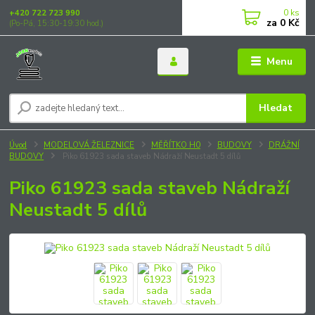
0
ks
+420 722 723 990
za
0 Kč
(Po-Pá, 15:30-19:30 hod.)
Menu
Hledat
Úvod
MODELOVÁ ŽELEZNICE
MĚŘÍTKO H0
BUDOVY
DRÁŽNÍ
BUDOVY
Piko 61923 sada staveb Nádraží Neustadt 5 dílů
Piko 61923 sada staveb Nádraží
Neustadt 5 dílů