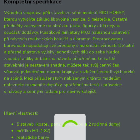
Kompletní specifikace
Výhodná souprava pěti staveb ze série modelů PIKO HOBBY,
kterou vytvoříte základ libovolné vesnice, či městečka. Ostatní
předměty zachycené na obrázku (auta, figurky atd.) nejsou
součástí dodávky. Plastikové miniatury PIKO naleznou uplatnění
při návrzích realistických kolejišť a dioramat. Propracovanou
barevností napodobují své předlohy s maximální věrností. Detailní
a přesné plastové výlisky jednotlivých dílů do sebe hladce
zapadají a díky detailnímu návodu přiloženému ke každé
stavebnici je sestavení snadné, můžete tak svůj cenný čas
věnovat jedinečnému návrhu krajiny a rozložení jednotlivých prvků
na scéně. Mezi příslušenstvím nabízeným k těmto modelům
naleznete rozmanité doplňky, spotřební materiál i průvodce
s návody a cennými radami pro návrhy kolejišť.
Hlavní vlastnosti:
5 staveb (kostel, penzion, obchod a 2 rodinné domy)
měřítko H0 (1:87)
realistické barvy