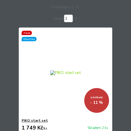
Zobrazuji 1-1 z 1
strana
z 1
Akce
Novinka
1 975 Kč
- 11 %
PIKO start set
1 749 Kč
Skladem 2 ks
/
ks