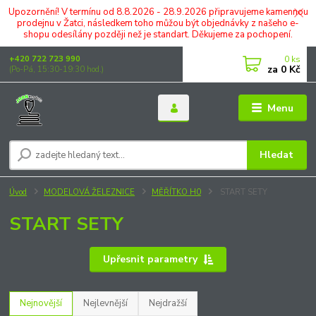
Upozornění! V termínu od 8.8.2026 - 28.9.2026 připravujeme kamennou
prodejnu v Žatci, následkem toho můžou být objednávky z našeho e-
shopu odesílány později než je standart. Děkujeme za pochopení.
0
ks
+420 722 723 990
za
0 Kč
(Po-Pá, 15:30-19:30 hod.)
Menu
Hledat
Úvod
MODELOVÁ ŽELEZNICE
MĚŘÍTKO H0
START SETY
START SETY
Upřesnit parametry
Nejnovější
Nejlevnější
Nejdražší