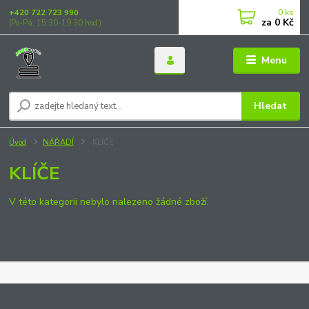
0
ks
+420 722 723 990
za
0 Kč
(Po-Pá, 15:30-19:30 hod.)
Menu
Hledat
Úvod
NÁŘADÍ
KLÍČE
KLÍČE
V této kategorii nebylo nalezeno žádné zboží.