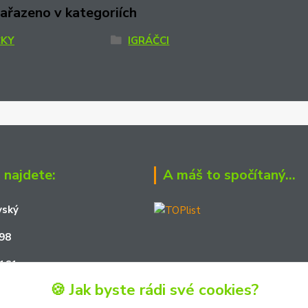
zařazeno v kategoriích
ČKY
IGRÁČCI
 najdete:
A máš to spočítaný...
vský
98
161
🍪 Jak byste rádi své cookies?
01