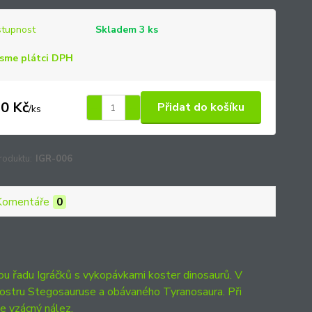
tupnost
Skladem 3 ks
sme plátci DPH
0 Kč
Přidat do košíku
/
ks
roduktu:
IGR-006
Komentáře
0
žnou řadu Igráčků s vykopávkami koster dinosaurů. V
stru Stegosauruse a obávaného Tyranosaura. Při
de vzácný nález.