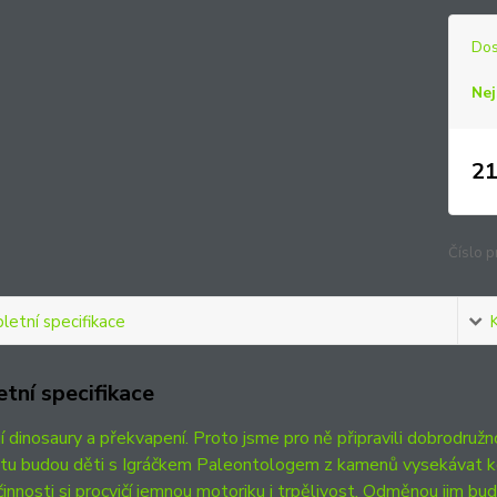
Dos
Nej
21
Číslo p
etní specifikace
tní specifikace
jí dinosaury a překvapení. Proto jsme pro ně připravili dobrodru
tu budou děti s Igráčkem Paleontologem z kamenů vysekávat ko
innosti si procvičí jemnou motoriku i trpělivost. Odměnou jim bu