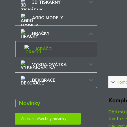
3D TISKÁRNY
AGRO MODELY
HRAČKY
IGRÁČCI
VYKRAJOVÁTKA
DEKORACE
Kompl
Komple
Novinky
Děti milu
tomto se
Zobrazit všechny novinky
zábavné č