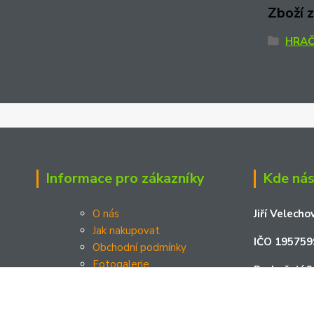
Zboží 
HRA
Informace pro zákazníky
Kde nás
O nás
Jiří Velecho
Jak nakupovat
IČO 195759
Obchodní podmínky
Fotogalerie
Podměstí 2
Kontakty
Platební brána Comgate a.s.
Žatec 438 