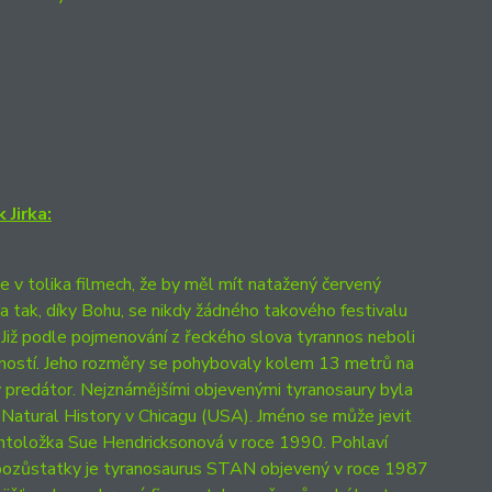
 Jirka:
e v tolika filmech, že by měl mít natažený červený
a tak, díky Bohu, se nikdy žádného takového festivalu
 Již podle pojmenování z řeckého slova tyrannos neboli
žraností. Jeho rozměry se pohybovaly kolem 13 metrů na
dy predátor. Nejznámějšími objevenými tyranosaury byla
 Natural History v Chicagu (USA). Jméno se může jevit
ontoložka Sue Hendricksonová v roce 1990. Pohlaví
i pozůstatky je tyranosaurus STAN objevený v roce 1987