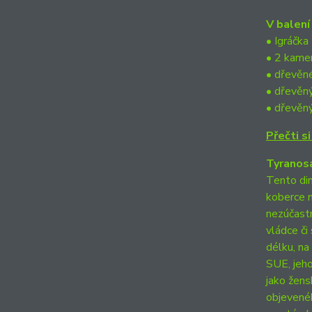
V balení
• Igráčk
• 2 kame
• dřevěné
• dřevěný
• dřevěn
Přečti s
Tyranos
Tento din
koberce n
nezúčastn
vládce či
délku, na
SUE, jeho
jako žens
objevené