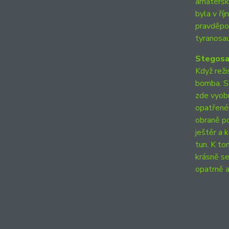
amatérský
byla v ří
pravděpod
tyranosau
Stegosa
Když reži
bomba. St
zde vyob
opatřenéh
obraně po
ještěr a 
tun. K to
krásně se
opatrně a