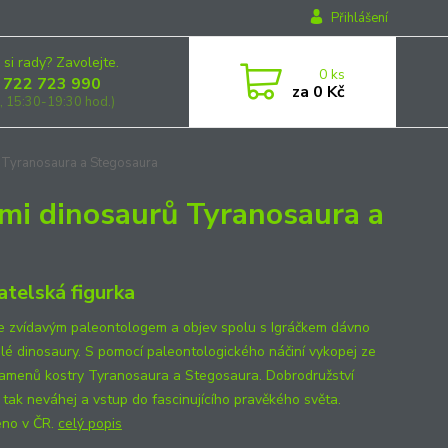
Přihlášení
 si rady? Zavolejte.
0
ks
 722 723 990
za
0 Kč
, 15:30-19:30 hod.)
 Tyranosaura a Stegosaura
mi dinosaurů Tyranosaura a
atelská figurka
e zvídavým paleontologem a objev spolu s Igráčkem dávno
lé dinosaury. S pomocí paleontologického náčiní vykopej ze
amenů kostry Tyranosaura a Stegosaura. Dobrodružství
, tak neváhej a vstup do fascinujícího pravěkého světa.
no v ČR.
celý popis