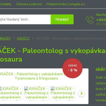
Kontakty
Ochrana soukromí
Platební brána Comgate a.s.
Nevíte
Hledat
+420
(Po-Pá
HRAČKY
IGRÁČCI
IGRÁČEK - Paleontolog s vykopávkami dinosaurů
ČEK - Paleontolog s vykopávka
osaura
229 Kč
sběr
- 8 %
Staň s
vyhynu
dvou k
začíná
Vyrobe