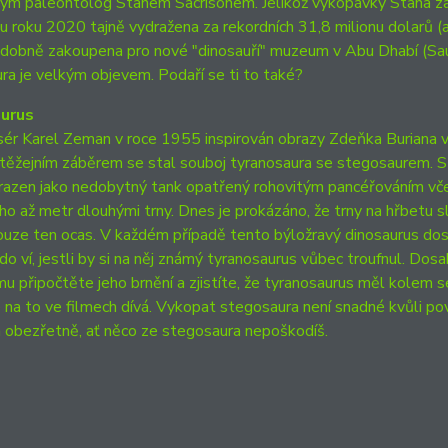
m paleontolog Stanem Sacrisonem. Jelikož vykopávky Stana zaji
jnu roku 2020 tajně vydražena za rekordních 31,8 milionu dolarů (
obně zakoupena pro nové "dinosauří" muzeum v Abu Dhabí (Sauds
ra je velkým objevem. Podaří se ti to také?
urus
sér Karel Zeman v roce 1955 inspirován obrazy Zdeňka Buriana vy
ěžejním záběrem se stal souboj tyranosaura se stegosaurem. St
razen jako nedobytný tank opatřený rohovitým pancéřováním vč
o až metr dlouhými trny. Dnes je prokázáno, že trny na hřbetu s
uze ten ocas. V každém případě tento býložravý dinosaurus dos
kdo ví, jestli by si na něj známý tyranosaurus vůbec troufnul. Do
mu připočtěte jeho brnění a zjistíte, že tyranosaurus měl kolem 
 na to ve filmech dívá. Vykopat stegosaura není snadné kvůli po
 obezřetně, ať něco ze stegosaura nepoškodíš.