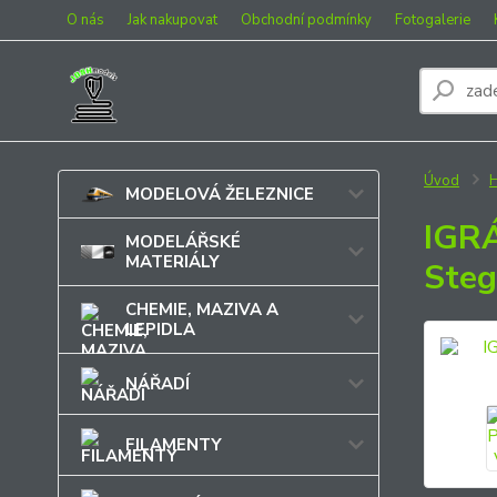
O nás
Jak nakupovat
Obchodní podmínky
Fotogalerie
Úvod
MODELOVÁ ŽELEZNICE
IGRÁ
MODELÁŘSKÉ
MATERIÁLY
Steg
CHEMIE, MAZIVA A
LEPIDLA
NÁŘADÍ
FILAMENTY