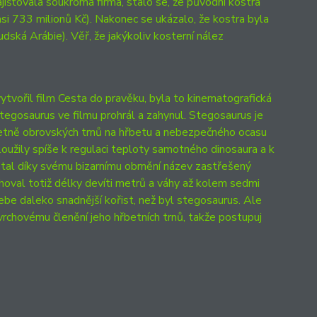
šťovala soukromá firma, stalo se, že původní kostra
asi 733 milionů Kč). Nakonec se ukázalo, že kostra byla
ká Arábie). Věř, že jakýkoliv kosterní nález
tvořil film Cesta do pravěku, byla to kinematografická
egosaurus ve filmu prohrál a zahynul. Stegosaurus je
etně obrovských trnů na hřbetu a nebezpečného ocasu
loužily spíše k regulaci teploty samotného dinosaura a k
tal díky svému bizarnímu obrnění název zastřešený
sahoval totiž délky devíti metrů a váhy až kolem sedmi
sebe daleko snadnější kořist, než byl stegosaurus. Ale
vrchovému členění jeho hřbetních trnů, takže postupuj