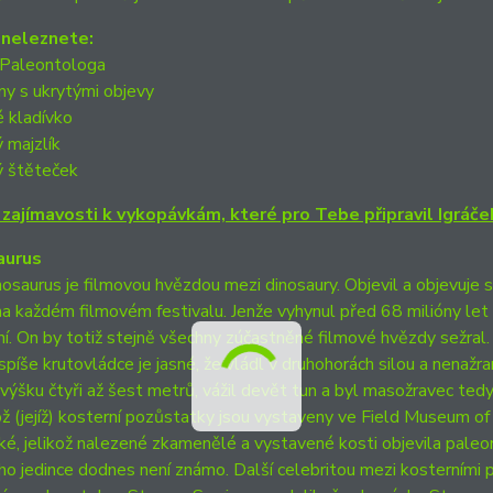
 neleznete:
a Paleontologa
ny s ukrytými objevy
 kladívko
 majzlík
ý štěteček
i zajímavosti k vykopávkám, které pro Tebe připravil Igráček
aurus
osaurus je filmovou hvězdou mezi dinosaury. Objevil a objevuje s
a každém filmovém festivalu. Jenže vyhynul před 68 milióny let 
í. On by totiž stejně všechny zúčastněné filmové hvězdy sežral.
 spíše krutovládce je jasné, že vládl v druhohorách silou a nena
 výšku čtyři až šest metrů, vážil devět tun a byl masožravec te
ž (jejíž) kosterní pozůstatky jsou vystaveny ve Field Museum of
ké, jelikož nalezené zkamenělé a vystavené kosti objevila pale
ho jedince dodnes není známo. Další celebritou mezi kosterním