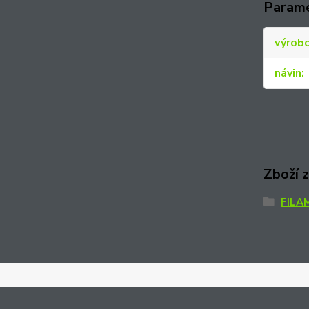
Param
výrob
návin
Zboží 
FILA