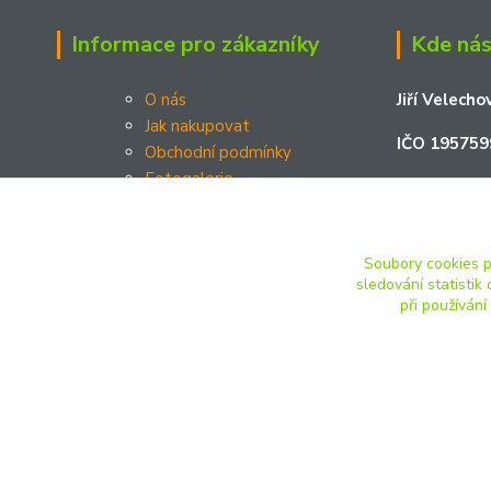
Informace pro zákazníky
Kde nás
O nás
Jiří Velecho
Jak nakupovat
IČO 195759
Obchodní podmínky
Fotogalerie
Podměstí 2
Kontakty
Platební brána Comgate a.s.
Žatec 438 
Soubory cookies 
sledování statisti
při používání
JOSHmodels.cz