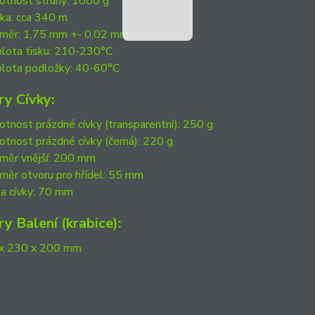
tnost struny: 1000 g
ka: cca 340 m
měr: 1,75 mm +- 0,02 mm
lota tisku: 210-230°C
lota podložky: 40-60°C
y Cívky:
tnost prázdné cívky (transparentní): 250 g
tnost prázdné cívky (černá): 220 g
měr vnější: 200 mm
měr otvoru pro hřídel: 55 mm
ka cívky: 70 mm
y Balení (krabice):
x 230 x 200 mm