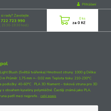
Přihlášení
 si rady? Zavolejte.
0
ks
 722 723 990
za
0 Kč
, 15:30-19:30 hod.)
pol
 Light Blush (Světlá tvářenka) Hmotnost struny: 1000 g Délka:
0 m Průměr: 1,75 mm +- 0,02 mm Teplota tisku: 210-230°C
a podložky: 40-60°C PLA 3D filament – tisková struna pro 3D
ny s obsahem kyseliny polymléčné. Častěji známá jako PLA,
runa patří mezi nejprefe...
celý popis