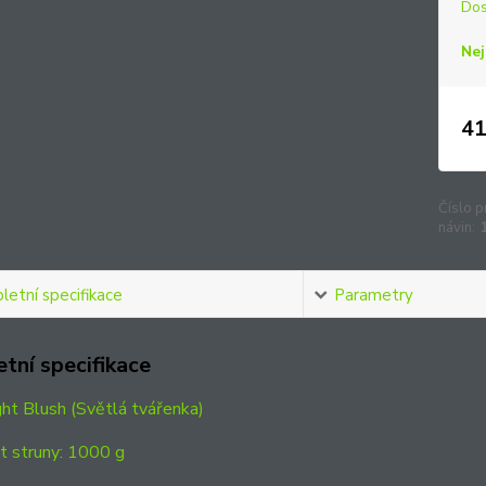
Dos
Nej
41
Číslo p
návin:
etní specifikace
Parametry
tní specifikace
ght Blush (Světlá tvářenka)
 struny: 1000 g