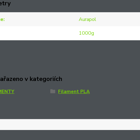
etry
ce
Aurapol
1000g
zařazeno v kategoriích
MENTY
Filament PLA