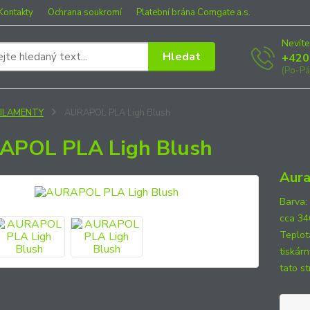
Kontakty
Ochrana soukromí
Platební brána Comgate a.s.
Nevíte
Hledat
+420
(Po-Pá
FILAMENTY
AURAPOL PLA Ligh Blush
APOL PLA Ligh Blush
Aura
Barva:
cca 34
Teplot
tiskár
tato st