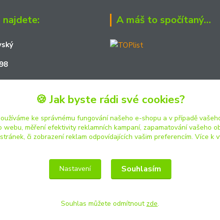
 najdete:
A máš to spočítaný...
vský
98
161
🍪 Jak byste rádi své cookies?
01
používáme ke správnému fungování našeho e-shopu a v případě vašeho
k o webu, měření efektivity reklamních kampaní, zapamatování vašeho o
 stránek, či zobrazení reklam odpovídajících vašim preferencím.
Více k v
Souhlasím
Nastavení
Souhlas můžete odmítnout
zde
.