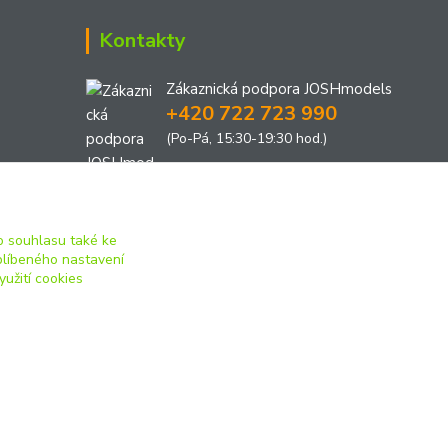
Kontakty
Zákaznická podpora JOSHmodels
+420 722 723 990
(Po-Pá, 15:30-19:30 hod.)
joshmodels@email.cz
 souhlasu také ke
blíbeného nastavení
yužití cookies
Vytvořeno na
Eshop-rychle.cz