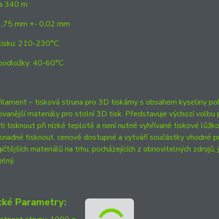
ca 340 m
1,75 mm +- 0,02 mm
tisku: 210-230°C
podložky: 40-60°C
lament – tisková struna pro 3D tiskárny s obsahem kyseliny pol
ovanější materiály pro stolní 3D tisk. Představuje výchozí volbu 
i tisknout při nízké teplotě a není nutné vyhřívané tiskové lůžko.
e snadné tisknout, cenově dostupné a vytváří součástky vhodné pr
ičtějších materiálů na trhu, pocházejících z obnovitelných zdrojů, j
elný.
cké Parametry: