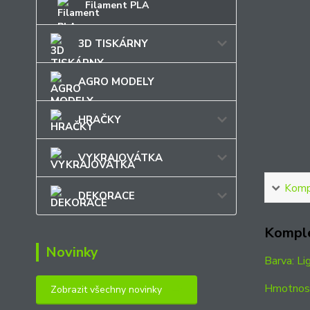
Filament PLA
3D TISKÁRNY
AGRO MODELY
HRAČKY
VYKRAJOVÁTKA
Kompl
DEKORACE
Komple
Novinky
Barva: Li
Hmotnost
Zobrazit všechny novinky