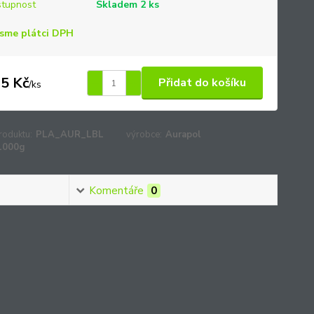
tupnost
Skladem 2 ks
sme plátci DPH
5 Kč
Přidat do košíku
/
ks
roduktu:
PLA_AUR_LBL
výrobce:
Aurapol
1000g
Komentáře
0