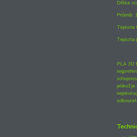
Délka: c
Průměr: 
Teplota 
Teplota 
PLA 3D fi
nejprefer
schopnost
jelikož j
nejekolog
odbourat
Techni