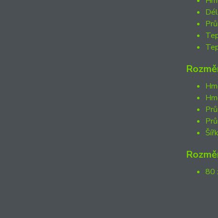
Hmo
Dél
Prů
Tep
Tep
Rozměr
Hmo
Hmo
Prů
Prů
Šíř
Rozměr
80 