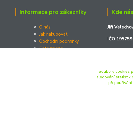
Informace pro zákazníky
Kde nás
O nás
Jiří Velecho
Jak nakupovat
IČO 195759
Obchodní podmínky
Fotogalerie
Podměstí 2
Kontakty
Platební brána Comgate a.s.
Žatec 438 
Soubory cookies 
sledování statisti
při používání
JOSHmodels.cz