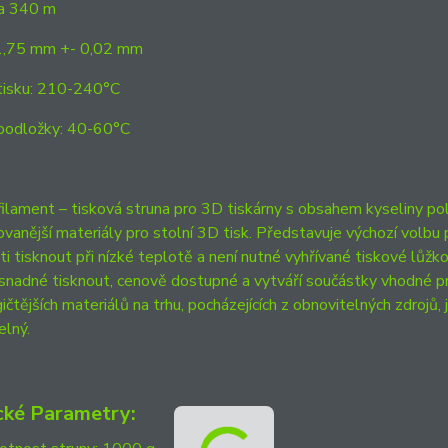
ca 340 m
1,75 mm +- 0,02 mm
tisku: 210-240°C
podložky: 40-60°C
lament – tisková struna pro 3D tiskárny s obsahem kyseliny pol
ovanější materiály pro stolní 3D tisk. Představuje výchozí volbu 
i tisknout při nízké teplotě a není nutné vyhřívané tiskové lůžko.
e snadné tisknout, cenově dostupné a vytváří součástky vhodné pr
ičtějších materiálů na trhu, pocházejících z obnovitelných zdrojů, j
elný.
cké Parametry: