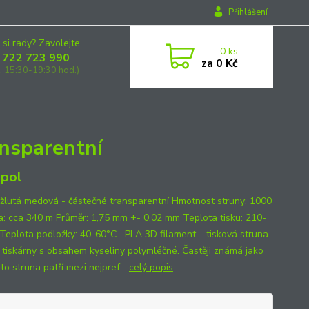
Přihlášení
 si rady? Zavolejte.
0
ks
 722 723 990
za
0 Kč
, 15:30-19:30 hod.)
nsparentní
pol
 žlutá medová - částečné transparentní Hmotnost struny: 1000
a: cca 340 m Průměr: 1,75 mm +- 0,02 mm Teplota tisku: 210-
Teplota podložky: 40-60°C PLA 3D filament – tisková struna
 tiskárny s obsahem kyseliny polymléčné. Častěji známá jako
to struna patří mezi nejpref...
celý popis