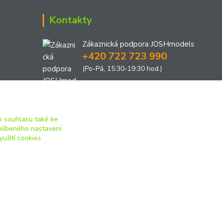
Kontakty
Zákaznická podpora JOSHmodels
+420 722 723 990
(Po-Pá, 15:30-19:30 hod.)
joshmodels@email.cz
 souhlasu také ke
blíbeného nastavení
yužití cookies
Vytvořeno na
Eshop-rychle.cz