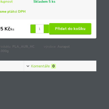
tupnost
Skladem 5 ks
sme plátci DPH
5 Kč
Přidat do košíku
/
ks
roduktu:
PLA_AUR_HC
výrobce:
Aurapol
1000g
Komentáře
0