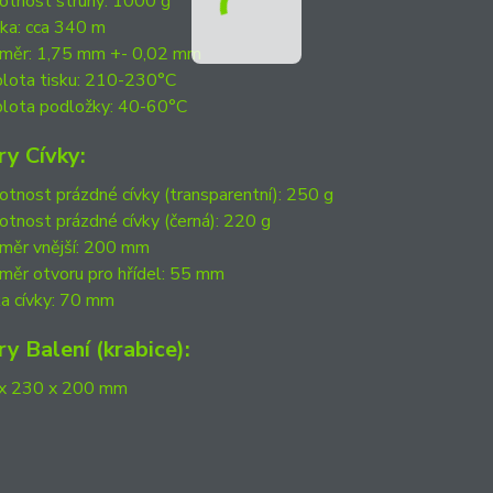
tnost struny: 1000 g
ka: cca 340 m
měr: 1,75 mm +- 0,02 mm
lota tisku: 210-230°C
lota podložky: 40-60°C
y Cívky:
tnost prázdné cívky (transparentní): 250 g
tnost prázdné cívky (černá): 220 g
měr vnější: 200 mm
měr otvoru pro hřídel: 55 mm
ka cívky: 70 mm
y Balení (krabice):
x 230 x 200 mm