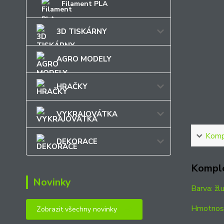
Filament PLA
3D TISKÁRNY
AGRO MODELY
HRAČKY
VYKRAJOVÁTKA
Kompl
DEKORACE
Komple
Novinky
Barva: žl
Hmotnost
Zobrazit všechny novinky