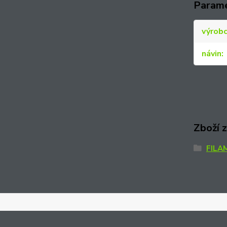
Param
výrob
návin
Zboží 
FILA