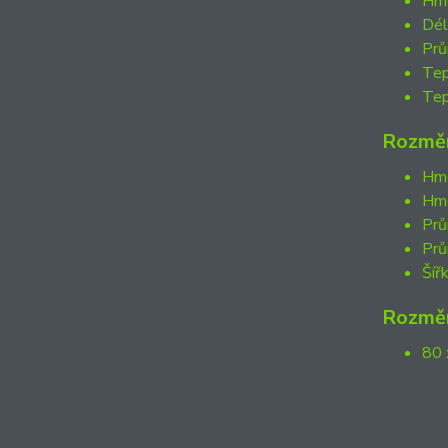
Hmo
Dél
Prů
Tep
Tep
Rozměr
Hmo
Hmo
Prů
Prů
Šíř
Rozměr
80 