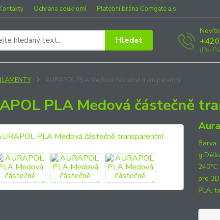
Kontakty
Ochrana soukromí
Platební brána Comgate a.s.
Nevíte
Hledat
+420
(Po-Pá
FILAMENTY
AURAPOL PLA Medová částečně transparentní
POL PLA Medová částečně tra
Aura
Barva:
g Délk
240°C 
pro 3D
PLA, ta