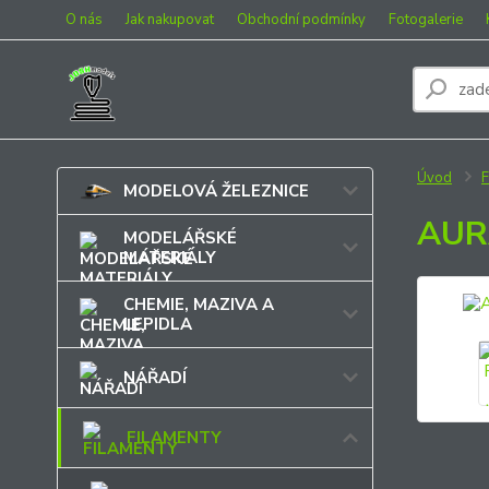
O nás
Jak nakupovat
Obchodní podmínky
Fotogalerie
Úvod
MODELOVÁ ŽELEZNICE
AURA
MODELÁŘSKÉ
MATERIÁLY
CHEMIE, MAZIVA A
LEPIDLA
NÁŘADÍ
FILAMENTY