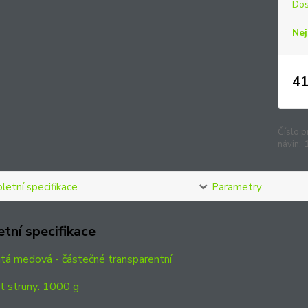
Dos
Nej
41
Číslo p
návin:
etní specifikace
Parametry
tní specifikace
utá medová - částečné transparentní
 struny: 1000 g