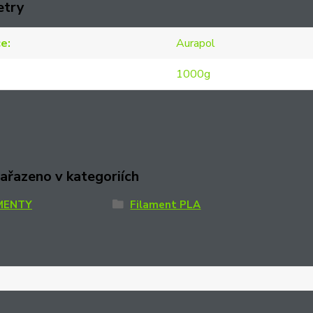
etry
ce
Aurapol
1000g
zařazeno v kategoriích
MENTY
Filament PLA