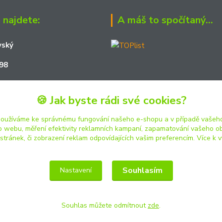
 najdete:
A máš to spočítaný...
vský
98
161
🍪 Jak byste rádi své cookies?
01
používáme ke správnému fungování našeho e-shopu a v případě vašeho
k o webu, měření efektivity reklamních kampaní, zapamatování vašeho o
 stránek, či zobrazení reklam odpovídajících vašim preferencím.
Více k v
Souhlasím
Nastavení
Souhlas můžete odmítnout
zde
.