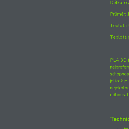
Délka: c
Průměr: 
Teplota 
Teplota 
PLA 3D fi
nejprefer
schopnost
jelikož j
nejekolog
odbourat
Techni