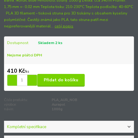
Barva: Nordic Blue Hmotnost struny: 1000 g Délka: cca 340 m Průměr:
1,75 mm +- 0,02 mm Teplota tisku: 210-230°C Teplota podložky: 40-60°C
PLA 3D filament – tisková struna pro 3D tiskárny s obsahem kyseliny
polymléčné. Častěji známá jako PLA, tato struna patří mezi
nejpreferovanější materiál...
celý popis
Dostupnost
Skladem 2 ks
Nejsme plátci DPH
410 Kč
/
ks
Přidat do košíku
Číslo produktu:
PLA_AUR_NOB
výrobce:
Aurapol
návin:
1000g
Kompletní specifikace