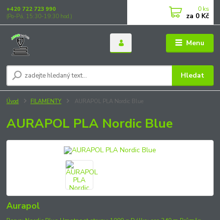
0
ks
+420 722 723 990
za
0 Kč
(Po-Pá, 15:30-19:30 hod.)
Menu
Hledat
Úvod
FILAMENTY
AURAPOL PLA Nordic Blue
AURAPOL PLA Nordic Blue
Aurapol