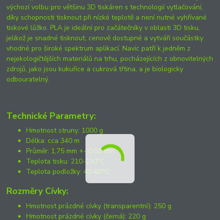
výchozí volbu pro většinu 3D tiskáren s technologií vytlačování,
díky schopnosti tisknout při nízké teplotě a není nutné vyhřívané
tiskové lůžko. PLA je ideální pro začátečníky v oblasti 3D tisku,
jelikož je snadné tisknout, cenově dostupné a vytváří součástky
vhodné pro široké spektrum aplikací. Navíc patří k jedněm z
nejekologičtějších materiálů na trhu, pocházejících z obnovitelných
zdrojů, jako jsou kukuřice a cukrová třtina, a je biologicky
odbouratelný.
Technické Parametry:
Hmotnost struny: 1000 g
Délka: cca 340 m
Průměr: 1,75 mm +- 0,02 mm
Teplota tisku: 210-230°C
Teplota podložky: 40-60°C
Rozměry Cívky:
Hmotnost prázdné cívky (transparentní): 250 g
Hmotnost prázdné cívky (černá): 220 g