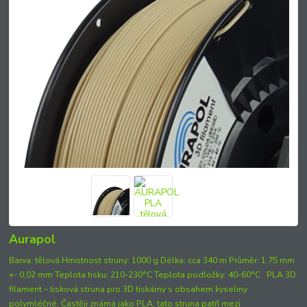
Aurapol
Barva: tělová Hmotnost struny: 1000 g Délka: cca 340 m Průměr: 1,75 mm
+- 0,02 mm Teplota tisku: 210-230°C Teplota podložky: 40-60°C PLA 3D
filament – tisková struna pro 3D tiskárny s obsahem kyseliny
polymléčné. Častěji známá jako PLA, tato struna patří mezi