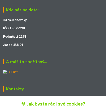
Kde nás najdete:
Jiří Velechovský
IČO 19575998
Podměstí 2161
Žatec 438 01
A máš to spočítaný...
Kontakty
Zákaznická podpora JOSHmodels
🍪 Jak byste rádi své cookies?
+420 722 723 990