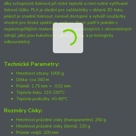
díky schopnosti tisknout při nízké teplotě a není nutné vyhřívané
tiskové lůžko. PLA je ideální pro začátečníky v oblasti 3D tisku,
jelikož je snadné tisknout, cenově dostupné a vytváří součástky
vhodné pro široké spektrum aplikací. Navíc patří k jedněm z
nejekologičtějších materiálů na trhu, pocházejících z obnovitelných
zdrojů, jako jsou kukuřice a cukrová třtina, a je biologicky
odbouratelný.
Technické Parametry:
Hmotnost struny: 1000 g
Délka: cca 340 m
Průměr: 1,75 mm +- 0,02 mm
Teplota tisku: 210-230°C
Teplota podložky: 40-60°C
Rozměry Cívky:
Hmotnost prázdné cívky (transparentní): 250 g
Hmotnost prázdné cívky (černá): 220 g
Průměr vnější: 200 mm