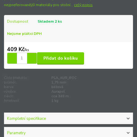
nejpreferovanější materiály pro stolní...
celý popis
Dostupnost
Skladem 2 ks
Nejsme plátci DPH
409 Kč
/
ks
Přidat do košíku
Číslo produktu:
PLA_AUR_BOC
průměr:
1,75 mm
barva:
béžová
výrobce:
Aurapol
návin:
cca 340 m
hmotnost:
1 kg
Kompletní specifikace
Parametry