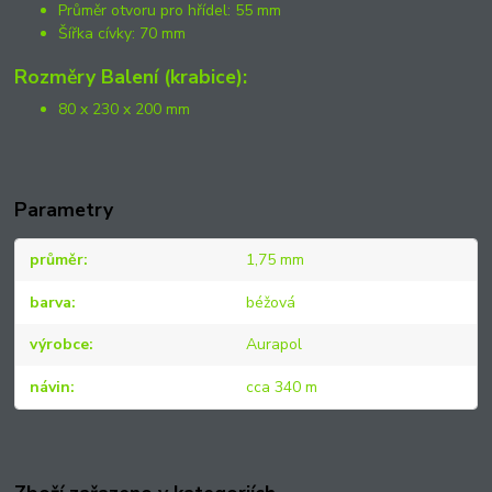
Průměr otvoru pro hřídel: 55 mm
Šířka cívky: 70 mm
Rozměry Balení (krabice):
80 x 230 x 200 mm
Parametry
průměr
1,75 mm
barva
béžová
výrobce
Aurapol
návin
cca 340 m