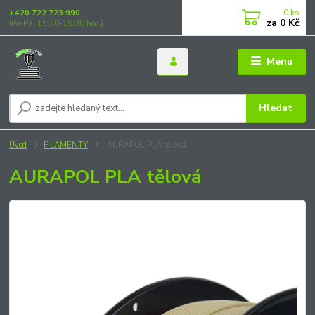
0
ks
+420 722 723 990
za
0 Kč
(Po-Pá, 15:30-19:30 hod.)
Menu
Hledat
Úvod
FILAMENTY
AURAPOL PLA tělová
AURAPOL PLA tělová