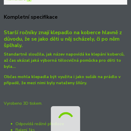
Kompletní specifikace
Starší ročníky znají klepadlo na koberce hlavně z
důvodu, že se jako děti u něj scházely, či po něm
šplhaly.
Standartně sloužila, jak název napovídá ke klepání koberců,
až čas ukázal jaká výborná tělocvičná pomůcka pro děti to
byla...
Občas mohla klepadla být využita i jako sušák na prádlo v
případě, že mezi nimi byly nataženy šňůry.
Vyrobeno 3D tiskem.
Odpovídá reálné předloze
Balení 1ks