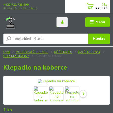
0
ks
+420 722 723 990
za
0 Kč
(Po-Pá, 15:30-19:30 hod.)
Menu
Hledat
Úvod
MODELOVÁ ŽELEZNICE
MĚŘÍTKO H0
DALŠÍ DOPLŇKY
DOPLŇKY KRAJINY
Klepadlo na koberce
Klepadlo na koberce
1 ks