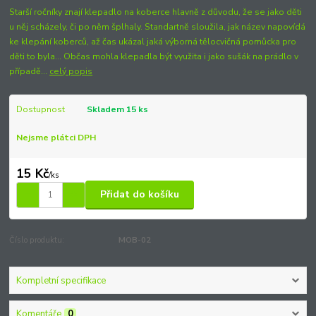
Starší ročníky znají klepadlo na koberce hlavně z důvodu, že se jako děti
u něj scházely, či po něm šplhaly. Standartně sloužila, jak název napovídá
ke klepání koberců, až čas ukázal jaká výborná tělocvičná pomůcka pro
děti to byla... Občas mohla klepadla být využita i jako sušák na prádlo v
případě...
celý popis
Dostupnost
Skladem 15 ks
Nejsme plátci DPH
15 Kč
/
ks
Přidat do košíku
Číslo produktu:
MOB-02
Kompletní specifikace
Komentáře
0