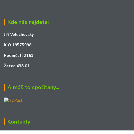
Kde nás najdete:
Jiří Velechovský
IČO 19575998
Podměstí 2161
Žatec 438 01
A máš to spočítaný...
Kontakty