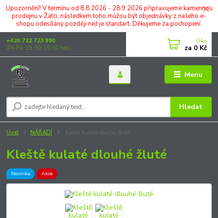
Upozornění! V termínu od 8.8.2026 - 28.9.2026 připravujeme kamennou
prodejnu v Žatci, následkem toho můžou být objednávky z našeho e-
shopu odesílány později než je standart. Děkujeme za pochopení.
0
ks
+420 722 723 990
za
0 Kč
(Po-Pá, 15:30-19:30 hod.)
Menu
Hledat
Úvod
NÁŘADÍ
Kleště kulaté dlouhé žluté
Kleště kulaté dlouhé žluté
Novinka
Akce