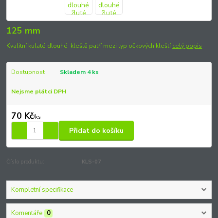
125 mm
Kvalitní kulaté dlouhé kleště patří mezi typ očkových kleští
celý popis
Dostupnost
Skladem 4 ks
Nejsme plátci DPH
70 Kč
/
ks
Přidat do košíku
Číslo produktu:
KLS-07
Kompletní specifikace
Komentáře
0