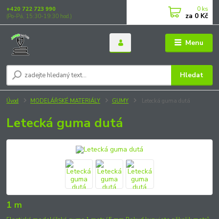
0
ks
+420 722 723 990
za
0 Kč
(Po-Pá, 15:30-19:30 hod.)
Menu
Hledat
Úvod
MODELÁŘSKÉ MATERIÁLY
GUMY
Letecká guma dutá
Letecká guma dutá
1 m