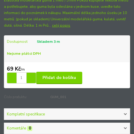
Elastická modelářská guma 1 metr / 5 mm Pokud kupujete několik metrů
a potřebujete, aby guma byla odeslána v jednom kuse, uveďte tuto
informaci do poznámek k nákupu. Maximální délka jednoho úseku je 10
metrů. (pokud je skladem) Univerzální modelářská guma, kulatá, uvnitř
dutá, silná. Délka: 1 m Prů...
celý popis
Dostupnost
Skladem 3 m
Nejsme plátci DPH
69 Kč
/
m
Přidat do košíku
Číslo produktu:
GUM_001
Kompletní specifikace
Komentáře
0