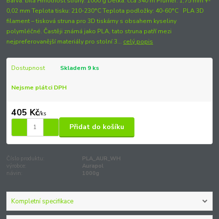
Barva: bílá Hmotnost struny: 1000 g Délka: cca 340 m Průměr: 1,75 mm +-
0,02 mm Teplota tisku: 210-230°C Teplota podložky: 40-60°C PLA 3D
filament – tisková struna pro 3D tiskárny s obsahem kyseliny
polymléčné. Častěji známá jako PLA, tato struna patří mezi
nejpreferovanější materiály pro stolní 3...
celý popis
Dostupnost
Skladem 9 ks
Nejsme plátci DPH
405 Kč
/
ks
Přidat do košíku
Číslo produktu:
PLA_AUR_WH
výrobce:
Aurapol
návin:
1000g
Kompletní specifikace