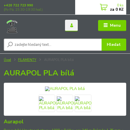
0
ks
+420 722 723 990
za
0 Kč
(Po-Pá, 15:30-19:30 hod.)
Menu
Hledat
Úvod
FILAMENTY
AURAPOL PLA bílá
AURAPOL PLA bílá
Aurapol