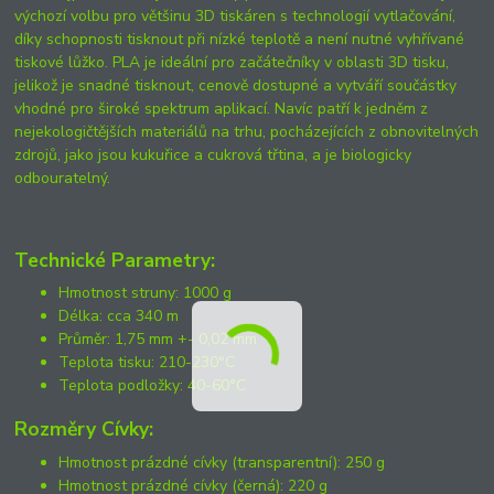
výchozí volbu pro většinu 3D tiskáren s technologií vytlačování,
díky schopnosti tisknout při nízké teplotě a není nutné vyhřívané
tiskové lůžko. PLA je ideální pro začátečníky v oblasti 3D tisku,
jelikož je snadné tisknout, cenově dostupné a vytváří součástky
vhodné pro široké spektrum aplikací. Navíc patří k jedněm z
nejekologičtějších materiálů na trhu, pocházejících z obnovitelných
zdrojů, jako jsou kukuřice a cukrová třtina, a je biologicky
odbouratelný.
Technické Parametry:
Hmotnost struny: 1000 g
Délka: cca 340 m
Průměr: 1,75 mm +- 0,02 mm
Teplota tisku: 210-230°C
Teplota podložky: 40-60°C
Rozměry Cívky:
Hmotnost prázdné cívky (transparentní): 250 g
Hmotnost prázdné cívky (černá): 220 g