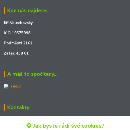
Kde nás najdete:
Jiří Velechovský
IČO 19575998
Podměstí 2161
Žatec 438 01
A máš to spočítaný...
Kontakty
Zákaznická podpora JOSHmodels
🍪 Jak byste rádi své cookies?
+420 722 723 990