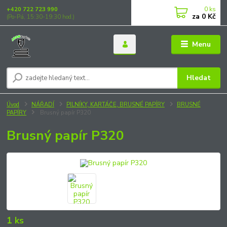
0
ks
+420 722 723 990
za
0 Kč
(Po-Pá, 15:30-19:30 hod.)
Menu
Hledat
Úvod
NÁŘADÍ
PILNÍKY, KARTÁČE, BRUSNÉ PAPÍRY
BRUSNÉ
PAPÍRY
Brusný papír P320
Brusný papír P320
1 ks