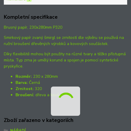
Kompletní specifikace
Brusný papír, 230x280mm P320
Smirkový papír zvaný šmirgl se zrnitostí dle výběru se používá na
ruční broušení dřevěných výrobků a kovových součástek.
Díky flexibilitě mohou být použity na různé tvary a těžko přístupná
místa. Typ zrna je umělý korund a spojen je pomocí syntetické
pryskyřice.
Rozměr:
230 x 280mm
Barva:
Černá
Zrnitost:
320
Broušení:
dřeva a kovů.
Zboží zařazeno v kategoriích
NÁŘADÍ