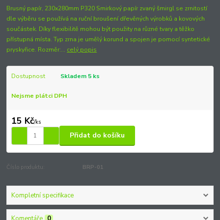
Brusný papír, 230x280mm P320 Smirkový papír zvaný šmirgl se zrnitostí
dle výběru se používá na ruční broušení dřevěných výrobků a kovových
součástek. Díky flexibilitě mohou být použity na různé tvary a těžko
přístupná místa. Typ zrna je umělý korund a spojen je pomocí syntetické
pryskyřice. Rozměr:...
celý popis
Dostupnost
Skladem 5 ks
Nejsme plátci DPH
15 Kč
/
ks
Přidat do košíku
Číslo produktu:
BRP-01
Kompletní specifikace
Komentáře
0