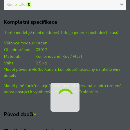
Komentáře
0
Kompletní specifikace
Tento model již není dostupný, toto je jeden z posledních kusů.
Výrobce modelu:
Kaden
Objednací kód:
03012
Materiál:
Kombinovaně (Kov / Plast)
Váha:
0.5 kg
Model původní vlečky Kaden, kompletně lakovaný s natištěnými
detaily.
Model plně funkční stejně jako původní. Červená, modrá i zelená
barva pasující k vyrobeným Kaden Retro Traktorům.
Původ zboží