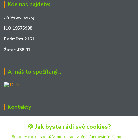
Kde nás najdete:
Jiří Velechovský
IČO 19575998
Podměstí 2161
Žatec 438 01
A máš to spočítaný...
Kontakty
Zákaznická podpora JOSHmodels
🍪 Jak byste rádi své cookies?
+420 722 723 990
(Po-Pá, 15:30-19:30 hod.)
Soubory cookies používáme ke správnému fungování našeho e-