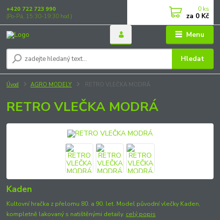
0
ks
+420 722 723 990
za
0 Kč
(Po-Pá, 15:30-19:30 hod.)
Menu
Hledat
Úvod
AGRO MODELY
RETRO VLEČKA MODRÁ
RETRO VLEČKA MODRÁ
Kaden
Kultovní hračka z přelomu 80. a 90. let. Model původní vlečky Kaden,
kompletně lakovaný s natištěnými detaily.
celý popis