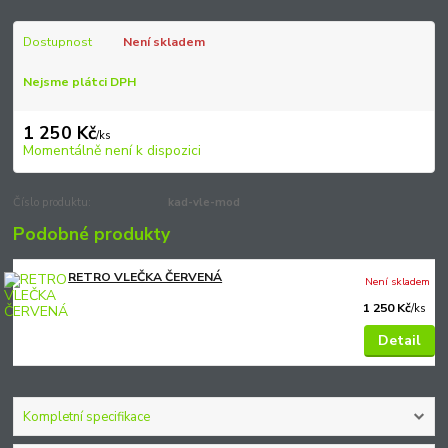
Dostupnost
Není skladem
Nejsme plátci DPH
1 250 Kč
/
ks
Momentálně není k dispozici
Číslo produktu:
kad-vle-mod
Podobné produkty
RETRO VLEČKA ČERVENÁ
Není skladem
1 250 Kč
/
ks
Detail
Kompletní specifikace