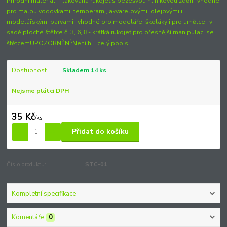
Přírodní materiál. - lakovaná rukojeť s bezešvou hliníkovou zděří- vhodné
pro malbu vodovkami, temperami, akvarelovými, olejovými i
modelářskými barvami- vhodné pro modeláře, školáky i pro umělce- v
sadě ploché štětce č. 3, 6, 8,- krátká rukojeť pro přesnější manipulaci se
štětcemUPOZORNĚNÍ:Není h...
celý popis
Dostupnost
Skladem 14 ks
Nejsme plátci DPH
35 Kč
/
ks
Přidat do košíku
Číslo produktu:
STC-01
Kompletní specifikace
Komentáře
0