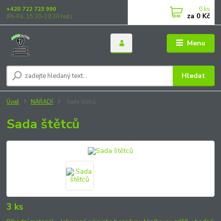
0
ks
+420 722 723 990
za
0 Kč
(Po-Pá, 15:30-19:30 hod.)
Menu
Hledat
Úvod
NÁŘADÍ
Sada štětců
Sada štětců
3 ks