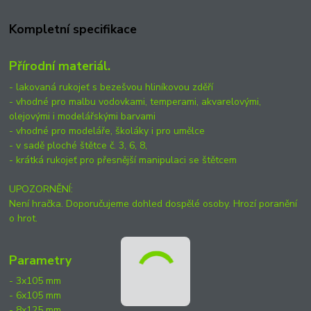
Kompletní specifikace
Přírodní materiál.
- lakovaná rukojeť s bezešvou hliníkovou zděří
- vhodné pro malbu vodovkami, temperami, akvarelovými,
olejovými i modelářskými barvami
- vhodné pro modeláře, školáky i pro umělce
- v sadě ploché štětce č. 3, 6, 8,
- krátká rukojeť pro přesnější manipulaci se štětcem
UPOZORNĚNÍ:
Není hračka. Doporučujeme dohled dospělé osoby. Hrozí poranění
o hrot.
Parametry
- 3x105 mm
- 6x105 mm
- 8x125 mm