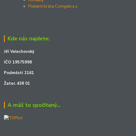
Kontakty
Platební brána Comgate a.s.
Kde nás najdete:
Jiří Velechovský
IČO 19575998
Podměstí 2161
Žatec 438 01
A máš to spočítaný...