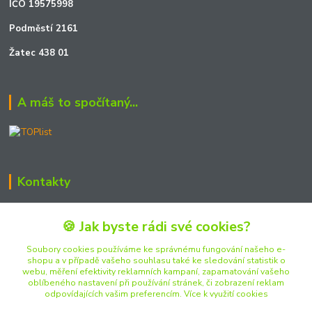
IČO 19575998
Podměstí 2161
Žatec 438 01
A máš to spočítaný...
Kontakty
Zákaznická podpora JOSHmodels
🍪 Jak byste rádi své cookies?
+420 722 723 990
(Po-Pá, 15:30-19:30 hod.)
Soubory cookies používáme ke správnému fungování našeho e-
shopu a v případě vašeho souhlasu také ke sledování statistik o
webu, měření efektivity reklamních kampaní, zapamatování vašeho
joshmodels@email.cz
oblíbeného nastavení při používání stránek, či zobrazení reklam
odpovídajících vašim preferencím.
Více k využití cookies