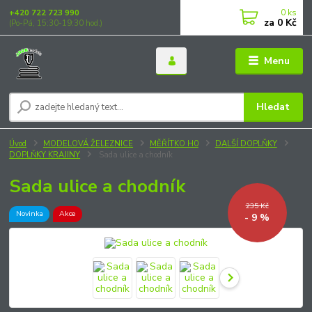
0
ks
+420 722 723 990
za
0 Kč
(Po-Pá, 15:30-19:30 hod.)
Menu
Hledat
Úvod
MODELOVÁ ŽELEZNICE
MĚŘÍTKO H0
DALŠÍ DOPLŇKY
DOPLŇKY KRAJINY
Sada ulice a chodník
Sada ulice a chodník
235 Kč
Novinka
Akce
- 9 %