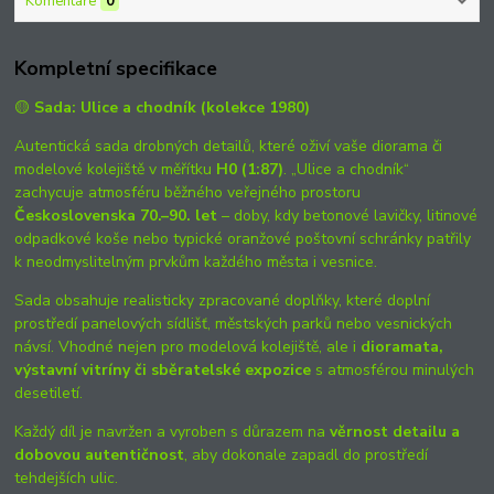
Komentáře
0
Kompletní specifikace
🟡
Sada: Ulice a chodník (kolekce 1980)
Autentická sada drobných detailů, které oživí vaše diorama či
modelové kolejiště v měřítku
H0 (1:87)
. „Ulice a chodník“
zachycuje atmosféru běžného veřejného prostoru
Československa 70.–90. let
– doby, kdy betonové lavičky, litinové
odpadkové koše nebo typické oranžové poštovní schránky patřily
k neodmyslitelným prvkům každého města i vesnice.
Sada obsahuje realisticky zpracované doplňky, které doplní
prostředí panelových sídlišť, městských parků nebo vesnických
návsí. Vhodné nejen pro modelová kolejiště, ale i
dioramata,
výstavní vitríny či sběratelské expozice
s atmosférou minulých
desetiletí.
Každý díl je navržen a vyroben s důrazem na
věrnost detailu a
dobovou autentičnost
, aby dokonale zapadl do prostředí
tehdejších ulic.