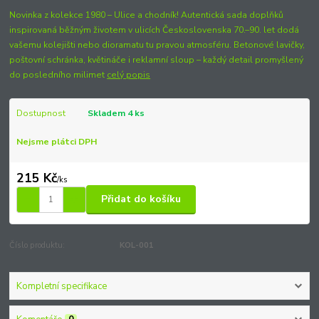
Novinka z kolekce 1980 – Ulice a chodník! Autentická sada doplňků
inspirovaná běžným životem v ulicích Československa 70.–90. let dodá
vašemu kolejišti nebo dioramatu tu pravou atmosféru. Betonové lavičky,
poštovní schránka, květináče i reklamní sloup – každý detail promyšlený
do posledního milimet
celý popis
Dostupnost
Skladem 4 ks
Nejsme plátci DPH
215 Kč
/
ks
Přidat do košíku
Číslo produktu:
KOL-001
Kompletní specifikace