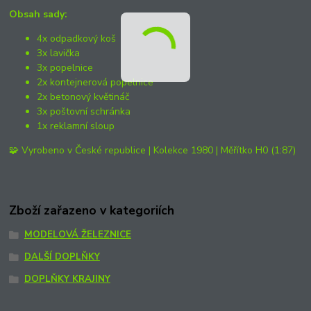
Obsah sady:
4x odpadkový koš
3x lavička
3x popelnice
2x kontejnerová popelnice
2x betonový květináč
3x poštovní schránka
1x reklamní sloup
🧩 Vyrobeno v České republice | Kolekce 1980 | Měřítko H0 (1:87)
Zboží zařazeno v kategoriích
MODELOVÁ ŽELEZNICE
DALŠÍ DOPLŇKY
DOPLŇKY KRAJINY