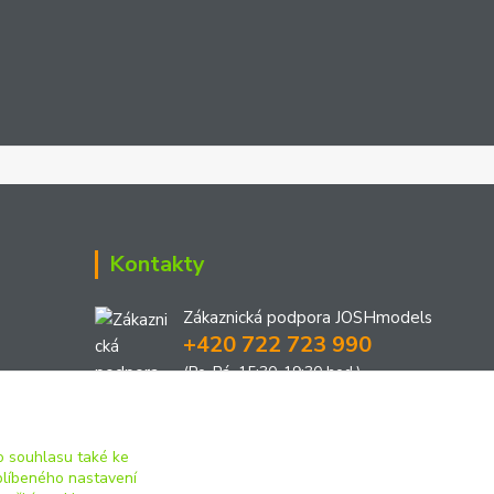
Kontakty
Zákaznická podpora JOSHmodels
+420 722 723 990
(Po-Pá, 15:30-19:30 hod.)
joshmodels@email.cz
 souhlasu také ke
blíbeného nastavení