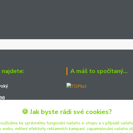
 najdete:
A máš to spočítaný...
vský
98
161
🍪 Jak byste rádi své cookies?
01
používáme ke správnému fungování našeho e-shopu a v případě vašeho
k o webu, měření efektivity reklamních kampaní, zapamatování vašeho o