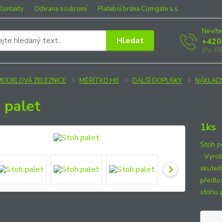
Kontakty
Ochrana soukromí
Platební brána Comgate a.s.
Nevíte
Hledat
+420
(Po-Pá
MODELOVÁ ŽELEZNICE
MĚŘÍTKO H0
DALŠÍ DOPLŇKY
NÁKLAD
 palet
1ks
Stoh p
Vyrobe
skuteč
předlo
stohu 