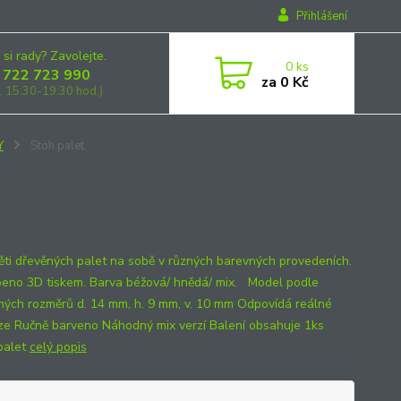
Přihlášení
 si rady? Zavolejte.
0
ks
 722 723 990
za
0 Kč
, 15:30-19:30 hod.)
Y
Stoh palet
ěti dřevěných palet na sobě v různých barevných provedeních.
no 3D tiskem. Barva béžová/ hnědá/ mix. Model podle
ných rozměrů d. 14 mm, h. 9 mm, v. 10 mm Odpovídá reálné
ze Ručně barveno Náhodný mix verzí Balení obsahuje 1ks
palet
celý popis