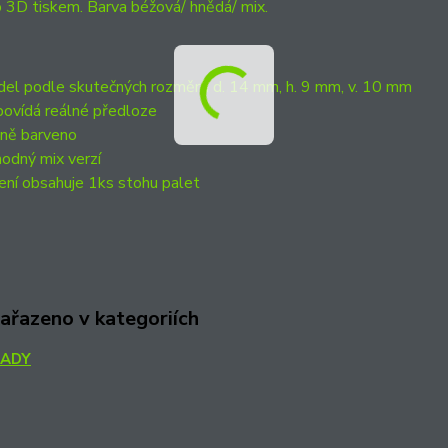
 3D tiskem. Barva béžová/ hnědá/ mix.
el podle skutečných rozměrů d. 14 mm, h. 9 mm, v. 10 mm
ovídá reálné předloze
ně barveno
odný mix verzí
ení obsahuje 1ks stohu palet
zařazeno v kategoriích
LADY