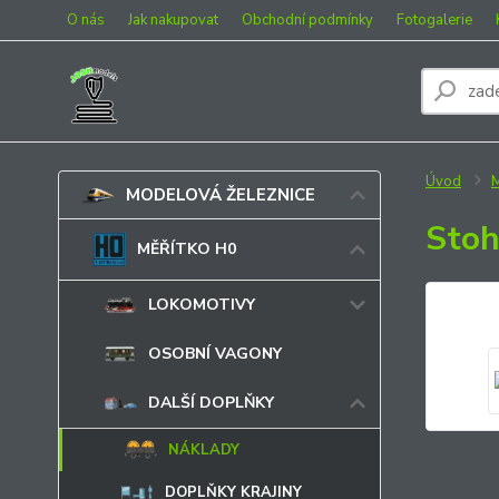
O nás
Jak nakupovat
Obchodní podmínky
Fotogalerie
Úvod
MODELOVÁ ŽELEZNICE
Stoh
MĚŘÍTKO H0
LOKOMOTIVY
OSOBNÍ VAGONY
DALŠÍ DOPLŇKY
NÁKLADY
DOPLŇKY KRAJINY