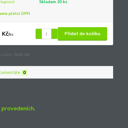
tupnost
Skladem 20 ks
sme plátci DPH
 Kč
Přidat do košíku
/
ks
roduktu:
NAK-04
Komentáře
0
 provedeních.