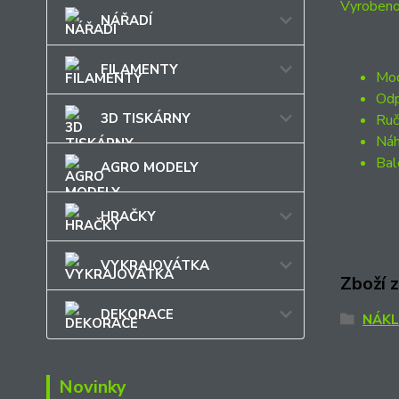
Vyrobeno
NÁŘADÍ
FILAMENTY
Mod
Odp
3D TISKÁRNY
Ruč
Náh
Bal
AGRO MODELY
HRAČKY
VYKRAJOVÁTKA
Zboží 
DEKORACE
NÁK
Novinky