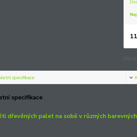
Dos
Nej
11
Číslo p
etní specifikace
tní specifikace
ěti dřevěných palet na sobě v různých barevných