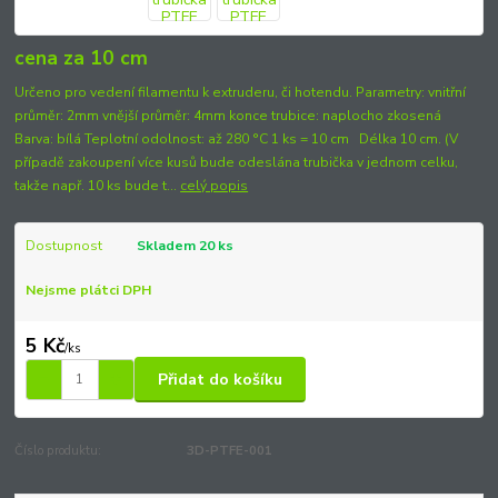
cena za 10 cm
Určeno pro vedení filamentu k extruderu, či hotendu. Parametry: vnitřní
průměr: 2mm vnější průměr: 4mm konce trubice: naplocho zkosená
Barva: bílá Teplotní odolnost: až 280 °C 1 ks = 10 cm Délka 10 cm. (V
případě zakoupení více kusů bude odeslána trubička v jednom celku,
takže např. 10 ks bude t...
celý popis
Dostupnost
Skladem 20 ks
Nejsme plátci DPH
5 Kč
/
ks
Přidat do košíku
Číslo produktu:
3D-PTFE-001