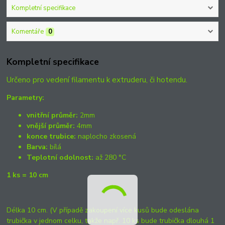
Kompletní specifikace
Komentáře
0
Kompletní specifikace
Určeno pro vedení filamentu k extruderu, či hotendu.
Parametry:
vnitřní průměr:
2mm
vnější průměr:
4mm
konce trubice:
naplocho zkosená
Barva:
bílá
Teplotní odolnost:
až 280 °C
1 ks = 10 cm
Délka 10 cm. (V případě zakoupení více kusů bude odeslána
trubička v jednom celku, takže např. 10 ks bude trubička dlouhá 1