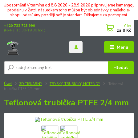
Upozornění! V termínu od 8.8.2026 - 28.9.2026 připravujeme kamennou
prodejnu v Žatci, následkem toho můžou být objednávky z našeho e-
shopu odesílány později než je standart. Děkujeme za pochopení.
0
ks
+420 722 723 990
za
0 Kč
(Po-Pá, 15:30-19:30 hod.)
Menu
Hledat
Úvod
3D TISKÁRNY
TRYSKY, TRUBIČKY, HOTENDY
Teflonová
trubička PTFE 2/4 mm
Teflonová trubička PTFE 2/4 mm