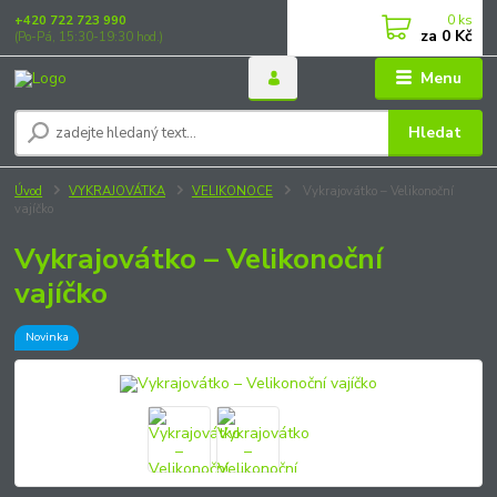
0
ks
+420 722 723 990
za
0 Kč
(Po-Pá, 15:30-19:30 hod.)
Menu
Hledat
Úvod
VYKRAJOVÁTKA
VELIKONOCE
Vykrajovátko – Velikonoční
vajíčko
Vykrajovátko – Velikonoční
vajíčko
Novinka