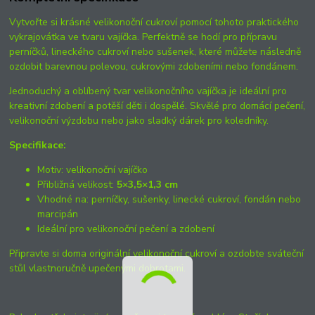
Vytvořte si krásné velikonoční cukroví pomocí tohoto praktického
vykrajovátka ve tvaru vajíčka. Perfektně se hodí pro přípravu
perníčků, lineckého cukroví nebo sušenek, které můžete následně
ozdobit barevnou polevou, cukrovými zdobeními nebo fondánem.
Jednoduchý a oblíbený tvar velikonočního vajíčka je ideální pro
kreativní zdobení a potěší děti i dospělé. Skvělé pro domácí pečení,
velikonoční výzdobu nebo jako sladký dárek pro koledníky.
Specifikace:
Motiv: velikonoční vajíčko
Přibližná velikost:
5×3,5×1,3 cm
Vhodné na: perníčky, sušenky, linecké cukroví, fondán nebo
marcipán
Ideální pro velikonoční pečení a zdobení
Připravte si doma originální velikonoční cukroví a ozdobte sváteční
stůl vlastnoručně upečenými dobrotami.