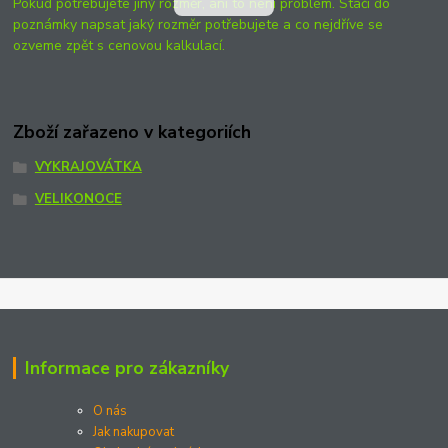
Pokud potřebujete jiný rozměr, ani to není problém. Stačí do
poznámky napsat jaký rozměr potřebujete a co nejdříve se
ozveme zpět s cenovou kalkulací.
Zboží zařazeno v kategoriích
VYKRAJOVÁTKA
VELIKONOCE
Informace pro zákazníky
O nás
Jak nakupovat