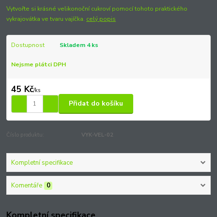
Vytvořte si krásné velikonoční cukroví pomocí tohoto praktického
vykrajovátka ve tvaru vajíčka.
celý popis
Dostupnost
Skladem 4 ks
Nejsme plátci DPH
45 Kč
/
ks
Přidat do košíku
Číslo produktu:
VYK-VEL-02
Kompletní specifikace
Komentáře
0
Kompletní specifikace