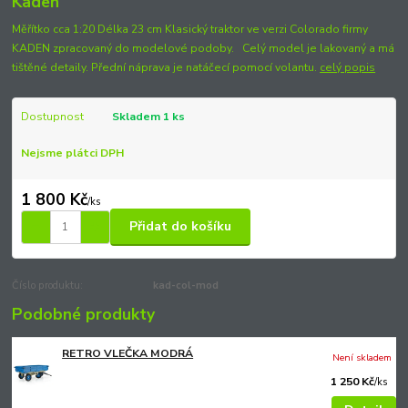
Kaden
Měřítko cca 1:20 Délka 23 cm Klasický traktor ve verzi Colorado firmy
KADEN zpracovaný do modelové podoby. Celý model je lakovaný a má
tištěné detaily. Přední náprava je natáčecí pomocí volantu.
celý popis
Dostupnost
Skladem 1 ks
Nejsme plátci DPH
1 800 Kč
/
ks
Přidat do košíku
Číslo produktu:
kad-col-mod
Podobné produkty
RETRO VLEČKA MODRÁ
Není skladem
1 250 Kč
/
ks