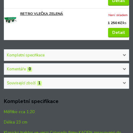
Detail
RETRO VLEČKA ZELENÁ
Není skladem
1 250 Kč
/
ks
Detail
Kompletní specifikace
Komentáře
0
Související zboží
1
Kompletní specifikace
Měřítko cca 1:20
Délka 23 cm
Klasický traktor ve verzi Colorado firmy KADEN zpracovaný do