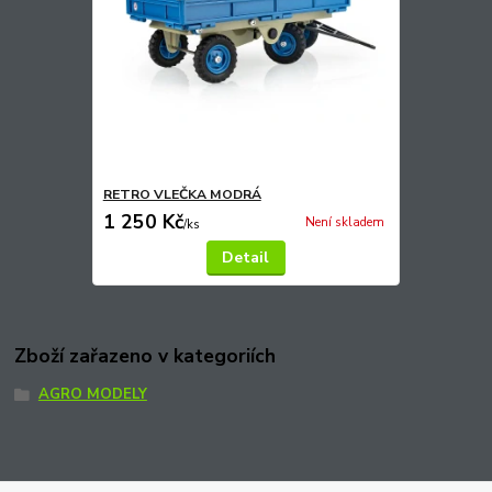
RETRO VLEČKA MODRÁ
1 250 Kč
Není skladem
/
ks
Detail
Zboží zařazeno v kategoriích
AGRO MODELY