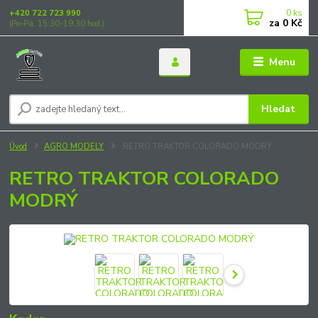
0
ks
+420 722 723 990
za
0 Kč
(Po-Pá, 15:30-19:30 hod.)
Menu
Hledat
Úvod
AGRO MODELY
RETRO TRAKTOR COLORADO MODRÝ
RETRO TRAKTOR COLORADO
MODRÝ